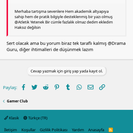
Merhaba tartışma sevenlere Hem akademik altyapıya
sahip hem de pratik bilgiyle desteklenmiş bir yazı olmuş
@Atletik Yetenek Bir cümle fazlalık olmaz dedim ekledim
Haksız değilsin
Sert olacak ama bu yorum biraz tek taraflı kalmış
@Drama
Guru
, diğer ihtimalleri de düşünmek lazım
Cevap yazmak için giriş yap yada kayıt ol.
Facebook
Twitter
Reddit
Pinterest
Tumblr
WhatsApp
E-posta
Link
Paylaş:
Gamer Club
Klasik
Türkçe (TR)
İletişim
Koşullar
Gizlilik Politikası
Yardım
Anasayfa
R