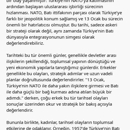
bir olay yaşanmıştır: Türkiye’nin NATO'ya katılmasının
ardından başlayan uluslararası işbirliği sürecinin
hızlanması. NATO, Batı ittifakının parçası olarak Türkiye’ye
farklı bir jeopolitik konum sağlamış ve 13 Ocak bu sürecin
önemli bir hatırlatıcısı olmuştur. Bu tarihi, sadece askeri
bir strateji olarak değil, aynı zamanda Türkiye’nin Batı
dünyasıyla entegrasyonunun simgesi olarak
değerlendirebiliriz.
Tarihteki bu tür önemli günler, genellikle devletler arası
ilişkilerin şekillendiği, toplumsal yapının dönüştüğü ve
yeni ekonomik yapılarla tanıştığımız günlerdir. Erkekler
genellikle bu olayları, stratejik adımlar ve uzun vadeli
planlar doğrultusunda değerlendirirler. "13 Ocak,
Türkiye’nin NATO ile daha yakın ilişkilere girmesi ve Batı
ile daha güçlü bir bağ kurması adına atılan büyük bir
adımdı." derken, çoğu erkek bu tür tarihsel olayları
sonuçlar üzerinden okur ve stratejik bir bakış açısıyla
değerlendirir.
Bununla birlikte, kadınlar, tarihsel olayların toplumsal
etkilerine de odaklanır. Örneğin, 1957'de Türkiye’nin Batı