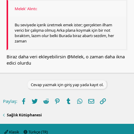
Melek' Alıntı:
Bu seviyede içerik üretmek emek ister; gerçekten ilham
verici bir çalışma olmuş Arka plana koymak için bir not
bıraktım, lazım olur belki Burada biraz abartı sezdim, her
zaman
Biraz daha veri ekleyebilirsin
@Melek
, o zaman daha ikna
edici olurdu
Cevap yazmak için giriş yap yada kayıt ol.
Facebook
Twitter
Reddit
Pinterest
Tumblr
WhatsApp
E-posta
Link
Paylaş:
Sağlık Kütüphanesi
Klasik
Türkçe (TR)