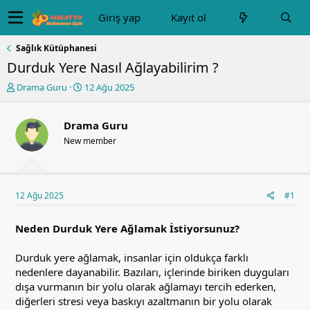
Giriş yap
Kayıt ol
Sağlık Kütüphanesi
Durduk Yere Nasıl Ağlayabilirim ?
K
B
Drama Guru
12 Ağu 2025
o
a
n
ş
u
l
Drama Guru
y
a
New member
u
n
b
g
a
ı
ş
ç
12 Ağu 2025
#1
l
t
a
a
t
r
Neden Durduk Yere Ağlamak İstiyorsunuz?
a
i
n
h
Durduk yere ağlamak, insanlar için oldukça farklı
i
nedenlere dayanabilir. Bazıları, içlerinde biriken duyguları
dışa vurmanın bir yolu olarak ağlamayı tercih ederken,
diğerleri stresi veya baskıyı azaltmanın bir yolu olarak