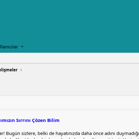
llanıcılar
lişmeler
rımızın Sırrını Çözen Bilim
! Bugün sizlere, belki de hayatınızda daha önce adını duymadığ