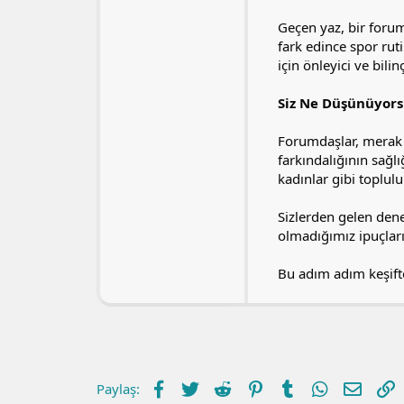
Geçen yaz, bir forum
fark edince spor ruti
için önleyici ve bilin
Siz Ne Düşünüyor
Forumdaşlar, merak 
farkındalığının sağl
kadınlar gibi toplul
Sizlerden gelen dene
olmadığımız ipuçların
Bu adım adım keşifte
Facebook
Twitter
Reddit
Pinterest
Tumblr
WhatsApp
E-post
L
Paylaş: