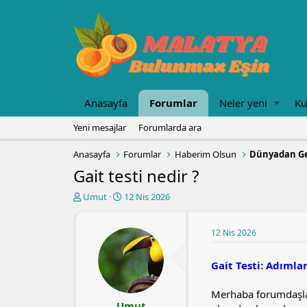
Anasayfa
Forumlar
Neler yeni
Ku
Yeni mesajlar
Forumlarda ara
Anasayfa
Forumlar
Haberim Olsun
Dünyadan Ge
Gait testi nedir ?
K
B
Umut
12 Nis 2026
o
a
n
ş
u
l
12 Nis 2026
y
a
u
n
Gait Testi: Adımla
b
g
a
ı
Merhaba forumdaşlar
ş
ç
Umut