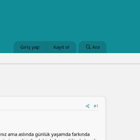
Giriş yap
Kayıt ol
Ara
#1
ınız ama aslında günlük yaşamda farkında