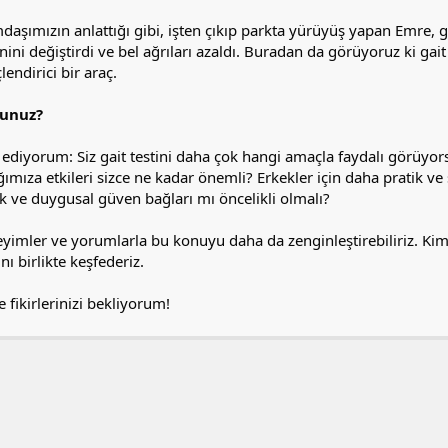
daşımızın anlattığı gibi, işten çıkıp parkta yürüyüş yapan Emre, gai
nini değiştirdi ve bel ağrıları azaldı. Buradan da görüyoruz ki gait 
çlendirici bir araç.
sunuz?
ediyorum: Siz gait testini daha çok hangi amaçla faydalı görüy
ığımıza etkileri sizce ne kadar önemli? Erkekler için daha pratik 
uk ve duygusal güven bağları mı öncelikli olmalı?
yimler ve yorumlarla bu konuyu daha da zenginleştirebiliriz. Kim bi
ı birlikte keşfederiz.
 fikirlerinizi bekliyorum!
a
ink