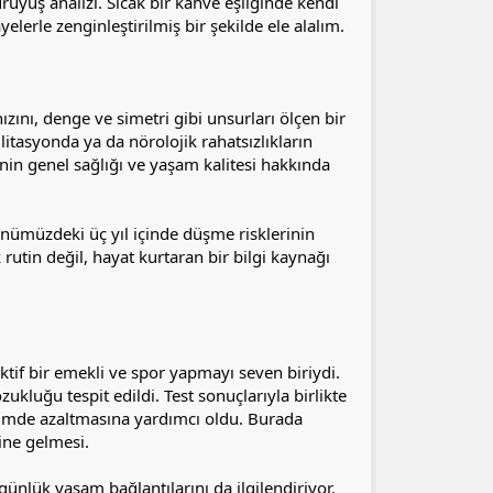
rüyüş analizi. Sıcak bir kahve eşliğinde kendi
erle zenginleştirilmiş bir şekilde ele alalım.
zını, denge ve simetri gibi unsurları ölçen bir
ilitasyonda ya da nörolojik rahatsızlıkların
şinin genel sağlığı ve yaşam kalitesi hakkında
 önümüzdeki üç yıl içinde düşme risklerinin
utin değil, hayat kurtaran bir bilgi kaynağı
if bir emekli ve spor yapmayı seven biriydi.
kluğu tespit edildi. Test sonuçlarıyla birlikte
içimde azaltmasına yardımcı oldu. Burada
ine gelmesi.
günlük yaşam bağlantılarını da ilgilendiriyor.