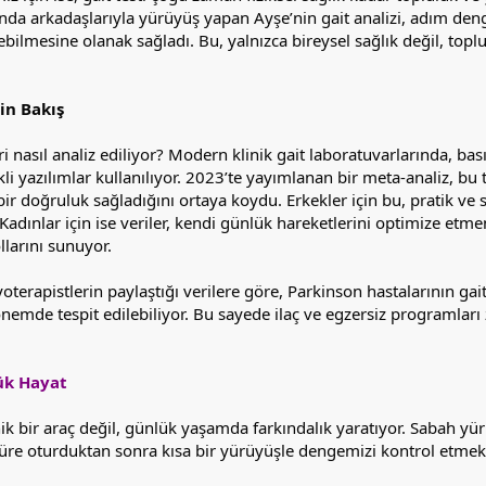
da arkadaşlarıyla yürüyüş yapan Ayşe’nin gait analizi, adım denge
ilmesine olanak sağladı. Bu, yalnızca bireysel sağlık değil, toplu
in Bakış
leri nasıl analiz ediliyor? Modern klinik gait laboratuvarlarında, b
li yazılımlar kullanılıyor. 2023’te yayımlanan bir meta-analiz, bu 
ir doğruluk sağladığını ortaya koydu. Erkekler için bu, pratik ve s
Kadınlar için ise veriler, kendi günlük hareketlerini optimize etme
larını sunuyor.
yoterapistlerin paylaştığı verilere göre, Parkinson hastalarının gai
nemde tespit edilebiliyor. Bu sayede ilaç ve egzersiz programları
ük Hayat
inik bir araç değil, günlük yaşamda farkındalık yaratıyor. Sabah yü
süre oturduktan sonra kısa bir yürüyüşle dengemizi kontrol etmek