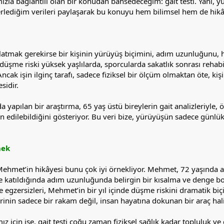
la bağlantılı olan bir konudan bahsedeceğim: gait testi. Yani, yü
lediğim verileri paylaşarak bu konuyu hem bilimsel hem de hikâyel
anlatmak gerekirse bir kişinin yürüyüş biçimini, adım uzunluğunu, hı
k, düşme riski yüksek yaşlılarda, sporcularda sakatlık sonrası rehab
 Ancak işin ilginç tarafı, sadece fiziksel bir ölçüm olmaktan öte, ki
sidir.
a yapılan bir araştırma, 65 yaş üstü bireylerin gait analizleriyle,
edilebildiğini gösteriyor. Bu veri bize, yürüyüşün sadece günlük r
mek
hmet’in hikâyesi bunu çok iyi örnekliyor. Mehmet, 72 yaşında akt
ne katıldığında adım uzunluğunda belirgin bir kısalma ve denge bozu
 egzersizleri, Mehmet’in bir yıl içinde düşme riskini dramatik b
inin sadece bir rakam değil, insan hayatına dokunan bir araç hal
 için ise, gait testi çoğu zaman fiziksel sağlık kadar topluluk ve 