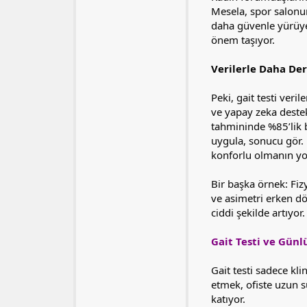
Mesela, spor salonun
daha güvenle yürüyeb
önem taşıyor.
Verilerle Daha Der
Peki, gait testi veri
ve yapay zeka destek
tahmininde %85’lik b
uygula, sonucu gör. 
konforlu olmanın yol
Bir başka örnek: Fiz
ve asimetri erken dö
ciddi şekilde artıyor.
Gait Testi ve Günl
Gait testi sadece kl
etmek, ofiste uzun 
katıyor.