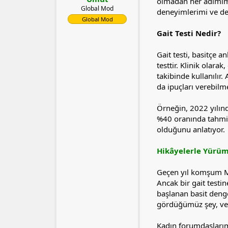
l
t
olmadan her adımımız
Global Mod
a
a
deneyimlerimi ve der
t
r
Global Mod
a
i
Gait Testi Nedir?
n
h
i
Gait testi, basitçe 
testtir. Klinik olara
takibinde kullanılır.
da ipuçları verebilme
Örneğin, 2022 yılınd
%40 oranında tahmin 
olduğunu anlatıyor.
Hikâyelerle Yürü
Geçen yıl komşum Me
Ancak bir gait testi
başlanan basit denge
gördüğümüz şey, ver
Kadın forumdaşlarımız