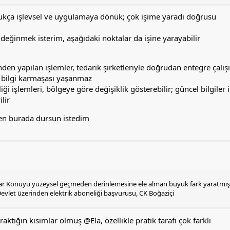
ldukça işlevsel ve uygulamaya dönük; çok işime yaradı doğrusu
 değinmek isterim, aşağıdaki noktalar da işine yarayabilir
nden yapılan işlemler, tedarik şirketleriyle doğrudan entegre çalış
n bilgi karmaşası yaşanmaz
iği işlemleri, bölgeye göre değişiklik gösterebilir; güncel bilgiler i
lir
en burada dursun istedim
ar Konuyu yüzeysel geçmeden derinlemesine ele alman büyük fark yaratmış 
-Devlet üzerinden elektrik aboneliği başvurusu, CK Boğaziçi
ıraktığın kısımlar olmuş
@Ela
, özellikle pratik tarafı çok farklı