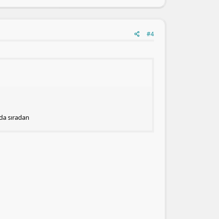
#4
da sıradan