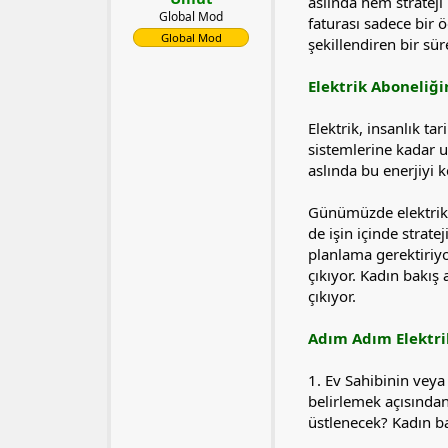
l
t
aslında hem strateji
Global Mod
a
a
faturası sadece bir 
t
r
Global Mod
şekillendiren bir sür
a
i
n
h
Elektrik Aboneli
i
Elektrik, insanlık t
sistemlerine kadar u
aslında bu enerjiyi 
Günümüzde elektrik 
de işin içinde strate
planlama gerektiriyor
çıkıyor. Kadın bakış
çıkıyor.
Adım Adım Elektri
1. Ev Sahibinin veya 
belirlemek açısından 
üstlenecek? Kadın bak