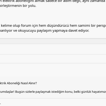
n elektrik aboneliğini almak sadece bir adım değil, aynı zamanda
 birleştirmenin bir yolu.
0 kelime olup forum için hem düşündürücü hem samimi bir perspekt
manlıyor ve okuyucuyu paylaşım yapmaya davet ediyor.
ktrik Aboneliği Nasıl Alınır?
rumdaşlar! Bugün sizlerle paylaşmak istediğim konu, belki günlük hayatımız
r