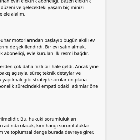
nan evin elektrik aboneliği. Bazen elektrik
i düzeni ve gelecekteki yaşam biçiminizi
e ele alalım.
 buhar motorlarından başlayıp bugün akıllı ev
ni de şekillendirdi. Bir evi satın almak,
 aboneliği, evle kurulan ilk resmi bağdır.
den çok daha hızlı bir hale geldi. Ancak yine
bakış açısıyla, süreç teknik detaylar ve
 yapılmalı gibi stratejik sorular ön plana
abonelik sürecindeki empati odaklı adımlar öne
rilmelidir. Bu, hukuki sorumlulukları
imin adında olacak, kim hangi sorumlulukları
laşım ve toplumsal denge burada devreye girer.