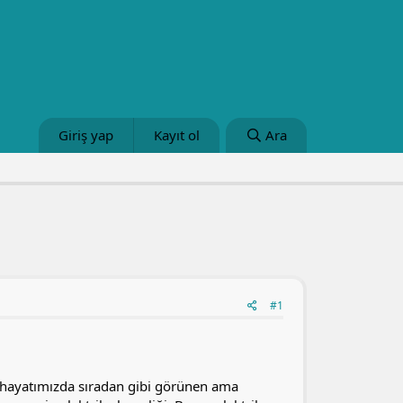
Giriş yap
Kayıt ol
Ara
#1
 hayatımızda sıradan gibi görünen ama