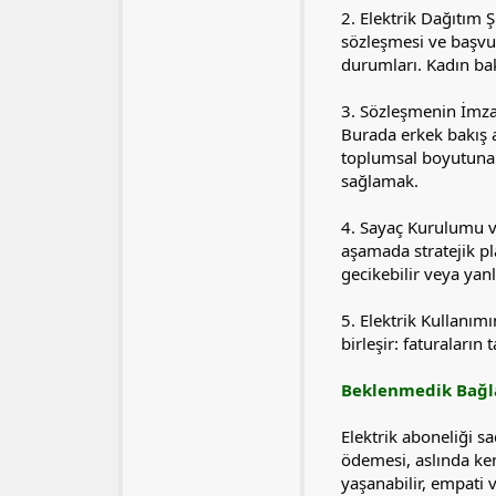
2. Elektrik Dağıtım 
sözleşmesi ve başvuru
durumları. Kadın bakı
3. Sözleşmenin İmzal
Burada erkek bakış a
toplumsal boyutuna ö
sağlamak.
4. Sayaç Kurulumu ve
aşamada stratejik pl
gecikebilir veya yanl
5. Elektrik Kullanım
birleşir: faturaların
Beklenmedik Bağla
Elektrik aboneliği sa
ödemesi, aslında ken
yaşanabilir, empati v