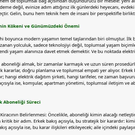
 hem de toplumsal bağ açısından düşündürücü bir mesele: yeni alı
ödeme değil, evinize adım attığınız ilk günlerdeki heyecanı, evdek
eçtir. Gelin, bunu hem teknik hem de insani bir perspektifle birlikt
ğinin Kökeni ve Günümüzdeki Önemi
arihi boyunca modern yaşamın temel taşlarından biri olmuştur. İlk
zanan yolculuk, sadece teknolojiyi değil, toplumsal yaşam biçimleri
kendi yaşam alanınıza davet etmek demektir. Ve bu noktada elektrik
aboneliği almak, bir zamanlar karmaşık ve uzun süren prosedürler
jik kararlar, doğru planlama ve toplumsal empati yer alıyor. Erkek 
; hangi elektrik dağıtım şirketi, hangi tarifeler, ne zaman başvuru
 açısıyla ise, komşular, apartman yönetimi, toplumsal iletişim ve 
k Aboneliği Süreci
Kiracının Belirlenmesi: Öncelikle, aboneliği kimin alacağı netleşti
kritik bir adım. Erkek bakış açısıyla, bu stratejik bir karardır: k
ış açısıyla ise, bu karar ilişkileri etkileyecek; aile içindeki pay