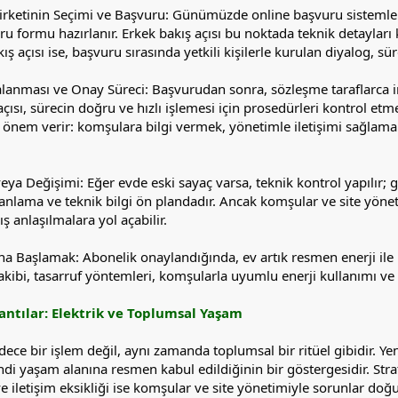
Şirketinin Seçimi ve Başvuru: Günümüzde online başvuru sistemleri 
 formu hazırlanır. Erkek bakış açısı bu noktada teknik detayları ko
ş açısı ise, başvuru sırasında yetkili kişilerle kurulan diyalog, sür
anması ve Onay Süreci: Başvurudan sonra, sözleşme taraflarca imz
çısı, sürecin doğru ve hızlı işlemesi için prosedürleri kontrol etme
nem verir: komşulara bilgi vermek, yönetimle iletişimi sağlamak,
ya Değişimi: Eğer evde eski sayaç varsa, teknik kontrol yapılır; ger
anlama ve teknik bilgi ön plandadır. Ancak komşular ve site yöneti
ış anlaşılmalara yol açabilir.
ına Başlamak: Abonelik onaylandığında, ev artık resmen enerji ile
 takibi, tasarruf yöntemleri, komşularla uyumlu enerji kullanımı ve
ntılar: Elektrik ve Toplumsal Yaşam
dece bir işlem değil, aynı zamanda toplumsal bir ritüel gibidir. Yeni
di yaşam alanına resmen kabul edildiğinin bir göstergesidir. Str
e iletişim eksikliği ise komşular ve site yönetimiyle sorunlar doğur