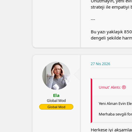
Unutmayın, yeni evi
strateji ile empatiyi
---
Bu yazı yaklaşık 85
dengeli şekilde har
27 Nis 2026
Umut' Alıntı:
Ela
Global Mod
Yeni Alınan Evin Ele
Global Mod
Merhaba sevgili fo
Herkese iyi akşamla