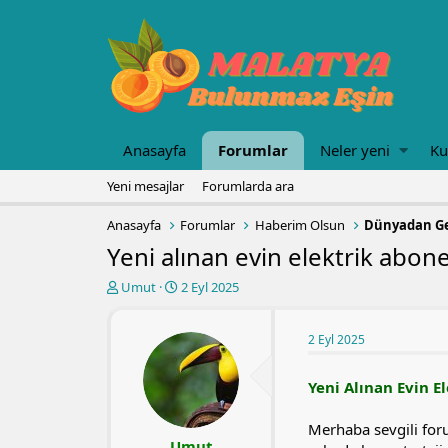
Anasayfa
Forumlar
Neler yeni
Ku
Yeni mesajlar
Forumlarda ara
Anasayfa
Forumlar
Haberim Olsun
Dünyadan Ge
Yeni alınan evin elektrik aboneli
K
B
Umut
2 Eyl 2025
o
a
n
ş
u
l
2 Eyl 2025
y
a
u
n
Yeni Alınan Evin El
b
g
a
ı
Merhaba sevgili for
ş
ç
Umut