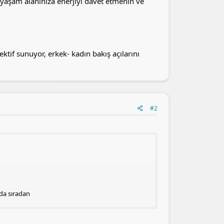
 yaşam alanınıza enerjiyi davet etmenin ve
if sunuyor, erkek- kadın bakış açılarını
#2
da sıradan