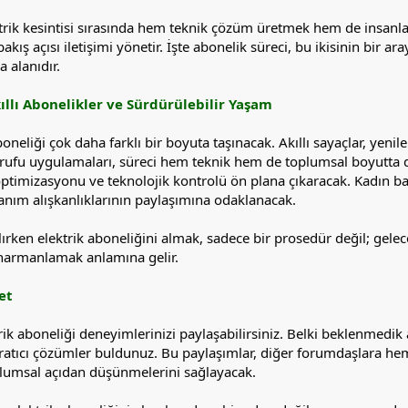
trik kesintisi sırasında hem teknik çözüm üretmek hem de insanlar
akış açısı iletişimi yönetir. İşte abonelik süreci, bu ikisinin bir 
a alanıdır.
ıllı Abonelikler ve Sürdürülebilir Yaşam
oneliği çok daha farklı bir boyuta taşınacak. Akıllı sayaçlar, yeni
arrufu uygulamaları, süreci hem teknik hem de toplumsal boyutta 
optimizasyonu ve teknolojik kontrolü ön plana çıkaracak. Kadın bakı
anım alışkanlıklarının paylaşımına odaklanacak.
ırken elektrik aboneliğini almak, sadece bir prosedür değil; gele
 harmanlamak anlamına gelir.
et
rik aboneliği deneyimlerinizi paylaşabilirsiniz. Belki beklenmedik a
aratıcı çözümler buldunuz. Bu paylaşımlar, diğer forumdaşlara he
lumsal açıdan düşünmelerini sağlayacak.