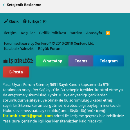
Ketojenik Beslenme
Klasik
Türkçe (TR)
İletişim
Koşullar
Gizlilik Politikası
Yardım
Anasayfa
R
S
S
Forum software by XenForo™
© 2010-2019 XenForo Ltd.
Kalabalık Yalnızlık
Büyük Forum
💼 İŞ BİRLİĞİ:
WhatsApp
Teams
Telegram
E-Posta
Yasal Uyarı: Forum Sitemiz; 5651 Sayılı Kanun kapsamında BTK
tarafından onaylı Yer Sağlayıcı'dır. Bu sebeple içerikleri kontrol etme ya
da araştırma yükümlülüğü yoktur. Üyeler yazdığı içeriklerden
sorumludur ve siteye üye olmak ile bu sorumluluğu kabul etmiş
sayılırlar. Sitemiz kar amacı gütmez, ücretsiz bilgi paylaşım merkezidir.
Hukuka ve mevzuata aykırı olduğunu düşündüğünüz içeriği
forumhizmeti@gmail.com
adresi ile iletişime geçerek bildirebilirsiniz.
Yasal süre içerisinde ilgili içerikler sitemizden kaldırılacaktır.