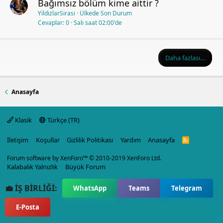
Bağımsız bölüm kime aittir ?
YildizlarSirasi
Ülkede Son Durum
Cevaplar
0
Salı saat 02:00'de
Daha fazlası…
Anasayfa
Klasik
Türkçe (TR)
İletişim
Koşullar
Gizlilik Politikası
Yardım
Anasayfa
R
S
S
Forum software by XenForo™
© 2010-2019 XenForo Ltd.
Kalabalık Yalnızlık
Büyük Forum
💼 İŞ BİRLİĞİ:
WhatsApp
Teams
Telegram
E-Posta