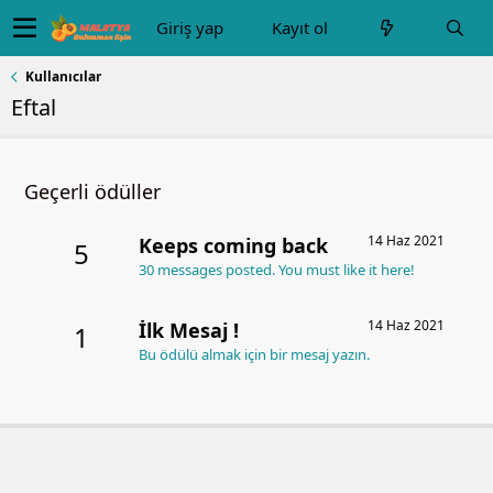
Giriş yap
Kayıt ol
Kullanıcılar
Eftal
Geçerli ödüller
14 Haz 2021
Keeps coming back
5
30 messages posted. You must like it here!
14 Haz 2021
İlk Mesaj !
1
Bu ödülü almak için bir mesaj yazın.