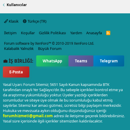
Kullanıcılar
Klasik
Türkçe (TR)
İletişim
Koşullar
Gizlilik Politikası
Yardım
Anasayfa
R
S
S
Forum software by XenForo™
© 2010-2019 XenForo Ltd.
Kalabalık Yalnızlık
Büyük Forum
💼 İŞ BİRLİĞİ:
WhatsApp
Teams
Telegram
E-Posta
Yasal Uyarı: Forum Sitemiz; 5651 Sayılı Kanun kapsamında BTK
tarafından onaylı Yer Sağlayıcı'dır. Bu sebeple içerikleri kontrol etme ya
da araştırma yükümlülüğü yoktur. Üyeler yazdığı içeriklerden
sorumludur ve siteye üye olmak ile bu sorumluluğu kabul etmiş
sayılırlar. Sitemiz kar amacı gütmez, ücretsiz bilgi paylaşım merkezidir.
Hukuka ve mevzuata aykırı olduğunu düşündüğünüz içeriği
forumhizmeti@gmail.com
adresi ile iletişime geçerek bildirebilirsiniz.
Yasal süre içerisinde ilgili içerikler sitemizden kaldırılacaktır.