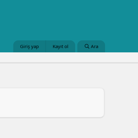
Giriş yap
Kayıt ol
Ara