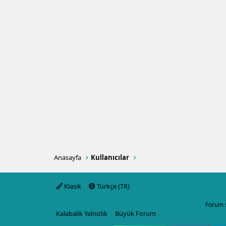
Anasayfa
Kullanıcılar
Klasik
Türkçe (TR)
Forum 
Kalabalık Yalnızlık
Büyük Forum