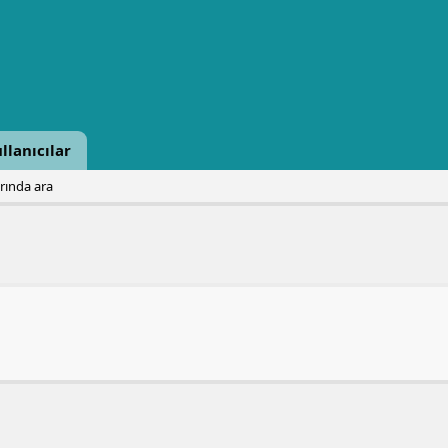
llanıcılar
arında ara