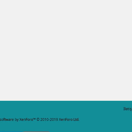
İleti
software by XenForo™
© 2010-2019 XenForo Ltd.