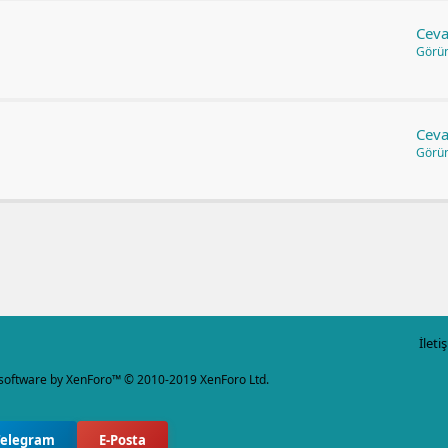
Ceva
Görü
Ceva
Görü
İleti
software by XenForo™
© 2010-2019 XenForo Ltd.
Telegram
E-Posta