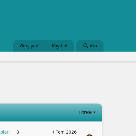
Giriş yap
Kayıt ol
Ara
Filtreler
plar
8
1 Tem 2026