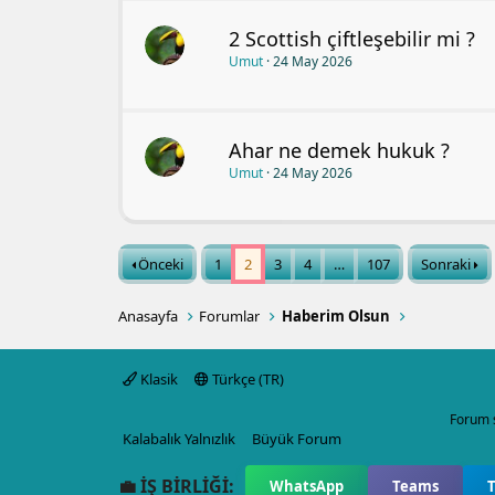
2 Scottish çiftleşebilir mi ?
Umut
24 May 2026
Ahar ne demek hukuk ?
Umut
24 May 2026
Önceki
1
2
3
4
…
107
Sonraki
Anasayfa
Forumlar
Haberim Olsun
Klasik
Türkçe (TR)
Forum 
Kalabalık Yalnızlık
Büyük Forum
💼 İŞ BİRLİĞİ:
WhatsApp
Teams