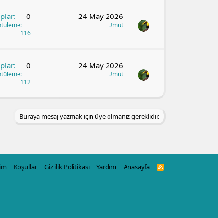
plar
0
24 May 2026
ntüleme
Umut
116
plar
0
24 May 2026
ntüleme
Umut
112
Buraya mesaj yazmak için üye olmanız gereklidir.
şim
Koşullar
Gizlilik Politikası
Yardım
Anasayfa
R
S
S