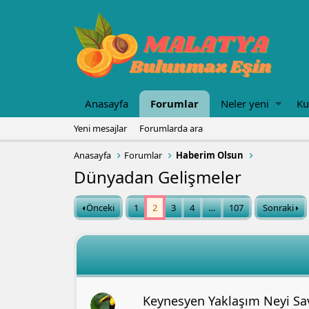
Anasayfa
Forumlar
Neler yeni
Ku
Yeni mesajlar
Forumlarda ara
Anasayfa
Forumlar
Haberim Olsun
Dünyadan Gelişmeler
Önceki
1
2
3
4
…
107
Sonraki
Keynesyen Yaklaşım Neyi Sa