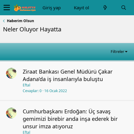
Giriş yap
Kayıt ol
Haberim Olsun
Neler Oluyor Hayatta
Filtreler
Ziraat Bankası Genel Müdürü Çakar
Adana’da iş insanlarıyla buluştu
Eftal
Cevaplar
0
16 Ocak 2022
Cumhurbaşkanı Erdoğan: Üç savaş
gemimizi birebir anda inşa ederek bir
unsur imza atıyoruz
Eftal