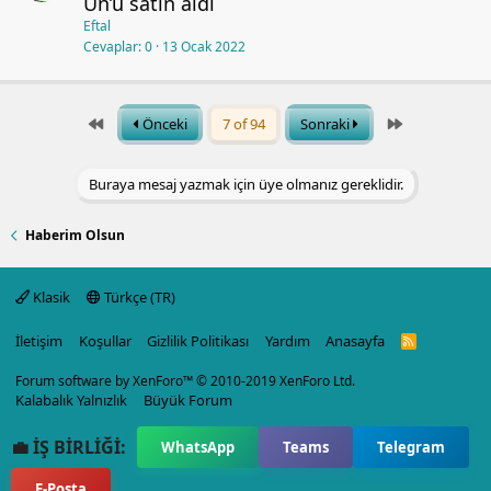
Un’u satın aldı
Eftal
Cevaplar
0
13 Ocak 2022
First
Last
Önceki
7 of 94
Sonraki
Buraya mesaj yazmak için üye olmanız gereklidir.
Haberim Olsun
Klasik
Türkçe (TR)
İletişim
Koşullar
Gizlilik Politikası
Yardım
Anasayfa
R
S
S
Forum software by XenForo™
© 2010-2019 XenForo Ltd.
Kalabalık Yalnızlık
Büyük Forum
💼 İŞ BİRLİĞİ:
WhatsApp
Teams
Telegram
E-Posta