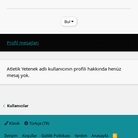
Bul
Profil mesajları
Son aktivite
Gönderiler
Hakk
Atletik Yetenek adlı kullanıcının profili hakkında henüz
mesaj yok.
Kullanıcılar
Klasik
Türkçe (TR)
İletişim
Koşullar
Gizlilik Politikası
Yardım
Anasayfa
R