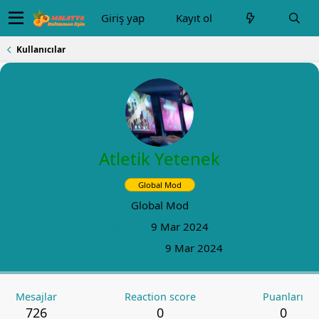
Giriş yap
Kayıt ol
Kullanıcılar
Atletik Yetenek
Global Mod
Global Mod
Katılım
9 Mar 2024
Son görülme
9 Mar 2024
Mesajlar
Reaction score
Puanları
726
0
0