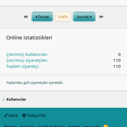
First
Last
Önceki
5 of 6
Sonraki
Online istatistikleri
Çevrimiçi kullanıcılar
0
Çevrimiçi ziyaretçiler
110
Toplam ziyaretçi
110
Toplamlar, gizli ziyaretçiler içerebilir.
Kullanıcılar
Klasik
Türkçe (TR)
İletişim
Koşullar
Gizlilik Politikası
Yardım
Anasayfa
R