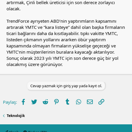
artırmak, Çinli bellek üreticisi için son derece zorlayıcı
olacak.
TrendForce ayrıyeten ABD’nin yaptırımların kapsamını
artırarak YMTC ve “kara listeye” dahil olan başka firmaların
ticari bağlarını daha da kısıtlayabilir. tıpkı vakitte YMTC,
listeden çıkmanın yollarını ararken öbür yaptırım
kapsamında olmayan firmaların yükselişe geçeceği ve
YMTC’nin müşterilerinin buralara kayacağı aktarılıyor.
Sonuç olarak 2023 yılı YMTC için son derece güç bir yol
olacakmış üzere görünüyor.
Cevap yazmak için giriş yap yada kayıt ol.
Facebook
Twitter
Reddit
Pinterest
Tumblr
WhatsApp
E-posta
Link
Paylaş:
Teknolojik