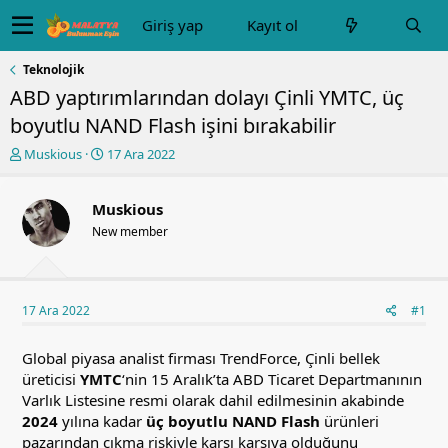
Giriş yap
Kayıt ol
Teknolojik
ABD yaptırımlarından dolayı Çinli YMTC, üç
boyutlu NAND Flash işini bırakabilir
K
B
Muskious
17 Ara 2022
o
a
n
ş
u
l
Muskious
y
a
New member
u
n
b
g
a
ı
ş
ç
17 Ara 2022
#1
l
t
a
a
t
r
Global piyasa analist firması TrendForce, Çinli bellek
a
i
üreticisi
YMTC
‘nin 15 Aralık’ta ABD Ticaret Departmanının
n
h
Varlık Listesine resmi olarak dahil edilmesinin akabinde
i
2024
yılına kadar
üç boyutlu NAND Flash
ürünleri
pazarından çıkma riskiyle karşı karşıya olduğunu