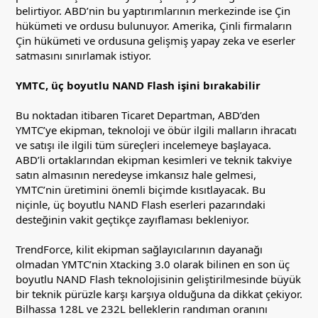
belirtiyor. ABD’nin bu yaptırımlarının merkezinde ise Çin
hükümeti ve ordusu bulunuyor. Amerika, Çinli firmaların
Çin hükümeti ve ordusuna gelişmiş yapay zeka ve eserler
satmasını sınırlamak istiyor.
YMTC, üç boyutlu NAND Flash işini bırakabilir
Bu noktadan itibaren Ticaret Departman, ABD’den
YMTC’ye ekipman, teknoloji ve öbür ilgili malların ihracatı
ve satışı ile ilgili tüm süreçleri incelemeye başlayaca.
ABD’li ortaklarından ekipman kesimleri ve teknik takviye
satın almasının neredeyse imkansız hale gelmesi,
YMTC’nin üretimini önemli biçimde kısıtlayacak. Bu
niçinle, üç boyutlu NAND Flash eserleri pazarındaki
desteğinin vakit geçtikçe zayıflaması bekleniyor.
TrendForce, kilit ekipman sağlayıcılarının dayanağı
olmadan YMTC’nin Xtacking 3.0 olarak bilinen en son üç
boyutlu NAND Flash teknolojisinin geliştirilmesinde büyük
bir teknik pürüzle karşı karşıya olduğuna da dikkat çekiyor.
Bilhassa 128L ve 232L belleklerin randıman oranını