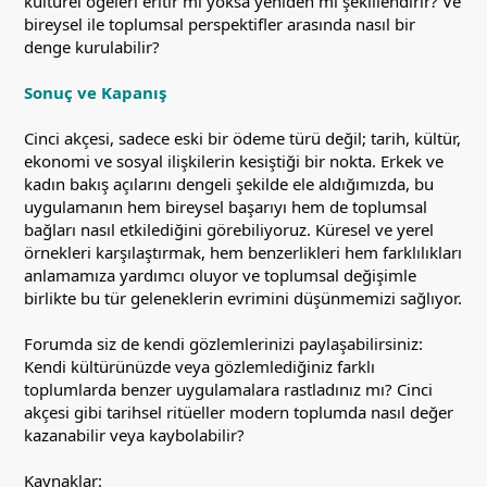
kültürel ögeleri eritir mi yoksa yeniden mi şekillendirir? Ve
bireysel ile toplumsal perspektifler arasında nasıl bir
denge kurulabilir?
Sonuç ve Kapanış
Cinci akçesi, sadece eski bir ödeme türü değil; tarih, kültür,
ekonomi ve sosyal ilişkilerin kesiştiği bir nokta. Erkek ve
kadın bakış açılarını dengeli şekilde ele aldığımızda, bu
uygulamanın hem bireysel başarıyı hem de toplumsal
bağları nasıl etkilediğini görebiliyoruz. Küresel ve yerel
örnekleri karşılaştırmak, hem benzerlikleri hem farklılıkları
anlamamıza yardımcı oluyor ve toplumsal değişimle
birlikte bu tür geleneklerin evrimini düşünmemizi sağlıyor.
Forumda siz de kendi gözlemlerinizi paylaşabilirsiniz:
Kendi kültürünüzde veya gözlemlediğiniz farklı
toplumlarda benzer uygulamalara rastladınız mı? Cinci
akçesi gibi tarihsel ritüeller modern toplumda nasıl değer
kazanabilir veya kaybolabilir?
Kaynaklar: