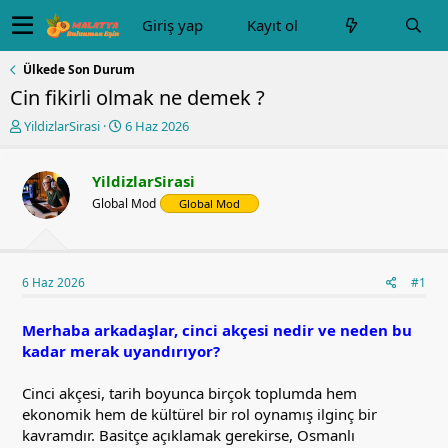
Giriş yap
Kayıt ol
Ülkede Son Durum
Cin fikirli olmak ne demek ?
K
B
YildizlarSirasi
6 Haz 2026
o
a
n
ş
u
l
YildizlarSirasi
y
a
Global Mod
Global Mod
u
n
b
g
a
ı
ş
ç
6 Haz 2026
#1
l
t
a
a
t
r
Merhaba arkadaşlar, cinci akçesi nedir ve neden bu
a
i
kadar merak uyandırıyor?
n
h
i
Cinci akçesi, tarih boyunca birçok toplumda hem
ekonomik hem de kültürel bir rol oynamış ilginç bir
kavramdır. Basitçe açıklamak gerekirse, Osmanlı