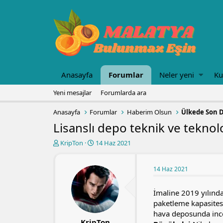
Anasayfa
Forumlar
Neler yeni
Ku
Yeni mesajlar
Forumlarda ara
Anasayfa
Forumlar
Haberim Olsun
Ülkede Son
Lisanslı depo teknik ve teknol
K
B
KripTon
14 Haz 2021
o
a
n
ş
u
l
14 Haz 2021
y
a
u
n
İmaline 2019 yılında
b
g
paketleme kapasitesi
a
ı
hava deposunda inc
ş
ç
KripTon