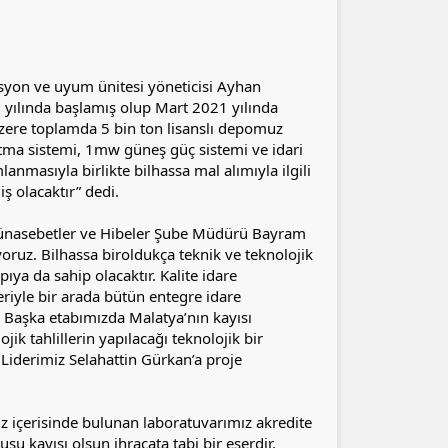
asyon ve uyum ünitesi yöneticisi Ayhan
 yılında başlamış olup Mart 2021 yılında
zere toplamda 5 bin ton lisanslı depomuz
rıtma sistemi, 1mw güneş güç sistemi ve idari
anmasıyla birlikte bilhassa mal alımıyla ilgili
 olacaktır” dedi.
ş Münasebetler ve Hibeler Şube Müdürü Bayram
oruz. Bilhassa biroldukça teknik ve teknolojik
ıya da sahip olacaktır. Kalite idare
riyle bir arada bütün entegre idare
 Başka etabımızda Malatya’nın kayısı
jik tahlillerin yapılacağı teknolojik bir
Liderimiz Selahattin Gürkan’a proje
iz içerisinde bulunan laboratuvarımız akredite
usu kayısı olsun ihracata tabi bir eserdir.