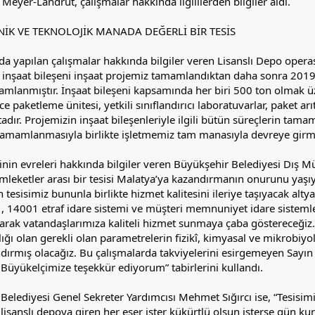
Meyer-Landrut, çalışmalar hakkında ilgililerden bilgiler aldı.
NİK VE TEKNOLOJİK MANADA DEĞERLİ BİR TESİS
da yapılan çalışmalar hakkında bilgiler veren Lisanslı Depo oper
 inşaat bileşeni inşaat projemiz tamamlandıktan daha sonra 2019
amlanmıştır. İnşaat bileşeni kapsamında her biri 500 ton olmak ü
e paketleme ünitesi, yetkili sınıflandırıcı laboratuvarlar, paket a
ır. Projemizin inşaat bileşenleriyle ilgili bütün süreçlerin tamaml
tamamlanmasıyla birlikte işletmemiz tam manasıyla devreye girmiş
sinin evreleri hakkında bilgiler veren Büyükşehir Belediyesi Dı
leketler arası bir tesisi Malatya’ya kazandırmanın onurunu yaşıy
esisimiz bununla birlikte hizmet kalitesini ileriye taşıyacak altyap
, 14001 etraf idare sistemi ve müşteri memnuniyet idare sistemle
arak vatandaşlarımıza kaliteli hizmet sunmaya çaba göstereceğiz.
ığı olan gerekli olan parametrelerin fizikî, kimyasal ve mikrobiyolo
ırmış olacağız. Bu çalışmalarda takviyelerini esirgemeyen Sayın 
Büyükelçimize teşekkür ediyorum” tabirlerini kullandı.
elediyesi Genel Sekreter Yardımcısı Mehmet Sığırcı ise, “Tesisim
 lisanslı depoya giren her eser ister kükürtlü olsun isterse gün kur