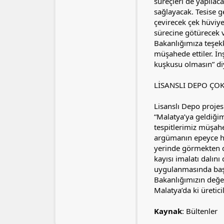
süreçleri de yapılac
sağlayacak. Tesise g
çevirecek çek hüviy
sürecine götürecek v
Bakanlığımıza teşekk
müşahede ettiler. İ
kuşkusu olmasın” di
LİSANSLI DEPO ÇO
Lisanslı Depo proje
“Malatya’ya geldiği
tespitlerimiz müşahe
argümanın epeyce hak
yerinde görmekten d
kayısı imalatı dalın
uygulanmasında başt
Bakanlığımızın değer
Malatya’da ki üretici
Kaynak
: Bültenler