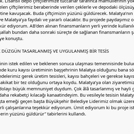
ak. Lisanslı depo çiftçilerimize tüccarlar tarafınca mamüllerinin y
elen çiftçilerimiz beraberinde verilen çeklerle ve depodaki ölçüsüy
etine kavuşacak. Buda çiftçimizin yüzünü güldürecek. Malatya’nı
e Malatya’ya faydalı ve yararlı olacaktır. Bu projede paydaşımız o
ür ediyorum. AB’den alınan finansmanların yerli yerinde kullanıl
nşallah bundan daha sonraki süreçte de sağlanan finansmanların 
ye konuştu.
K DÜZGÜN TASARLANMIŞ VE UYGULANMIŞ BİR TESİS
sinin istek edilen ve beklenen sonuca ulaşması temennisinde bul
mde kuru kayısı üretiminin başşehrinin Malatya olduğunu bana söy
delerimiz gerek üretim tesisleri, kayısı bahçeleri ve gerekse kayısı
ikat bir tez olduğunu ortaya koydu. Malatya’ya olan ziyaretimizd
olayı büyük memnuniyet duydum. Çok âlâ tasarlanmış ve hayli gü
ı daha rekabetçi kılacağı kanaatindeyim. Bu vesileyle tesisin Mala
a emeği geçen başta Büyükşehir Belediye Liderimiz olmak üzere p
li çalışanlarına teşekkür ediyorum. Ümit ediyorum ki bu proje ist
lerin yüzünü güldürür” tabirlerini kullandı.