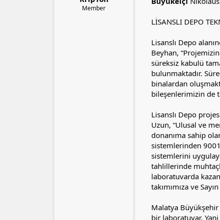
l
t
Büyükelçi
Nikolaus 
Member
a
a
t
r
LİSANSLI DEPO TEK
a
i
n
h
Lisanslı Depo alanın
i
Beyhan, “Projemizin
süreksiz kabulü tam
bulunmaktadır. Sürec
binalardan oluşmaktad
bileşenlerimizin de 
Lisanslı Depo proje
Uzun, “Ulusal ve mem
donanıma sahip olan t
sistemlerinden 9001
sistemlerini uygulay
tahlillerinde muhtaçl
laboratuvarda kazand
takımımıza ve Sayın 
Malatya Büyükşehir B
bir laboratuvar. Yani