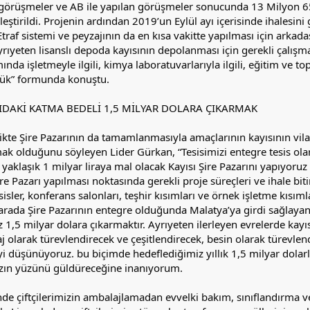
rüşmeler ve AB ile yapılan görüşmeler sonucunda 13 Milyon 65
eştirildi. Projenin ardından 2019’un Eylül ayı içerisinde ihalesini ge
traf sistemi ve peyzajının da en kısa vakitte yapılması için arkada
yrıyeten lisanslı depoda kayısının depolanması için gerekli çalış
a işletmeyle ilgili, kimya laboratuvarlarıyla ilgili, eğitim ve topl
dük” formunda konuştu.
IDAKİ KATMA BEDELİ 1,5 MİLYAR DOLARA ÇIKARMAK
rlikte Şire Pazarının da tamamlanmasıyla amaçlarının kayısının vi
mak olduğunu söyleyen Lider Gürkan, “Tesisimizi entegre tesis ol
aklaşık 1 milyar liraya mal olacak Kayısı Şire Pazarını yapıyoruz ve
re Pazarı yapılması noktasında gerekli proje süreçleri ve ihale biti
sisler, konferans salonları, teşhir kısımları ve örnek işletme kısım
r arada Şire Pazarının entegre olduğunda Malatya’ya girdi sağlay
z 1,5 milyar dolara çıkarmaktır. Ayrıyeten ilerleyen evrelerde kayı
j olarak türevlendirecek ve çeşitlendirecek, besin olarak türevlend
düşünüyoruz. bu biçimde hedeflediğimiz yıllık 1,5 milyar dolarlık
ızın yüzünü güldüreceğine inanıyorum.
inde çiftçilerimizin ambalajlamadan evvelki bakım, sınıflandırma v