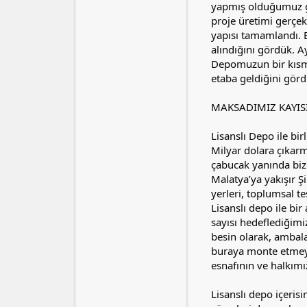
yapmış olduğumuz gö
proje üretimi gerçekl
yapısı tamamlandı. E
alındığını gördük. A
Depomuzun bir kısmınd
etaba geldiğini gör
MAKSADIMIZ KAYIS
Lisanslı Depo ile bi
Milyar dolara çıkar
çabucak yanında biz y
Malatya’ya yakışır Şi
yerleri, toplumsal te
Lisanslı depo ile bi
sayısı hedeflediğimi
besin olarak, ambala
buraya monte etmeyi 
esnafının ve halkım
Lisanslı depo içeris