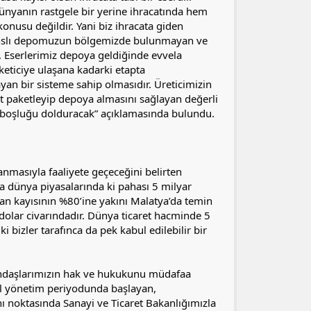
 dünyanın rastgele bir yerine ihracatında hem
konusu değildir. Yani biz ihracata giden
isanslı depomuzun bölgemizde bulunmayan ve
r. Eserlerimiz depoya geldiğinde evvela
keticiye ulaşana kadarki etapta
yan bir sisteme sahip olmasıdır. Üreticimizin
ut paketleyip depoya almasını sağlayan değerli
ir boşluğu dolduracak” açıklamasında bulundu.
nmasıyla faaliyete geçeceğini belirten
a dünya piyasalarında ki pahası 5 milyar
olan kayısının %80’ine yakını Malatya’da temin
dolar civarındadır. Dünya ticaret hacminde 5
bizler tarafınca da pek kabul edilebilir bir
atandaşlarımızın hak ve hukukunu müdafaa
zel yönetim periyodunda başlayan,
noktasında Sanayi ve Ticaret Bakanlığımızla