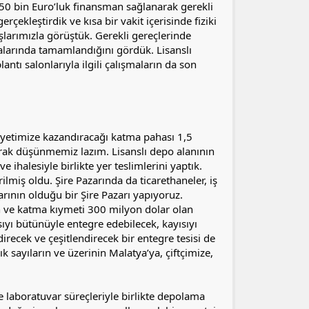
0 bin Euro’luk finansman sağlanarak gerekli
rçekleştirdik ve kısa bir vakit içerisinde fiziki
şlarımızla görüştük. Gerekli gereçlerinde
malarında tamamlandığını gördük. Lisanslı
antı salonlarıyla ilgili çalışmaların da son
layetimize kazandıracağı katma pahası 1,5
arak düşünmemiz lazım. Lisanslı depo alanının
 ihalesiyle birlikte yer teslimlerini yaptık.
rilmiş oldu. Şire Pazarında da ticarethaneler, iş
larının olduğu bir Şire Pazarı yapıyoruz.
an ve katma kıymeti 300 milyon dolar olan
sıyı bütünüyle entegre edebilecek, kayısıyı
irecek ve çeşitlendirecek bir entegre tesisi de
 sayıların ve üzerinin Malatya’ya, çiftçimize,
e laboratuvar süreçleriyle birlikte depolama