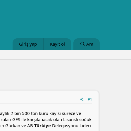
Giriş yap
Kayıt ol
Ara
#1
ylık 2 bin 500 ton kuru kayısı sürece ve
rulan GES ile karşılanacak olan Lisanslı soğuk
ttin Gürkan ve AB
Türkiye
Delegasyonu Lideri