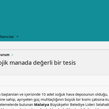
llanıcılar
 Durum
ojik manada değerli bir tesis
 başlanılan ve içerisinde 10 adet soğuk hava deposunun olduğu, a
ne sahip, ayrıyeten güç muhtaçlığının büyük bir kısmı çatısına ku
elemelerde bulunan
Malatya
Büyükşehir Belediye Lideri Selaha