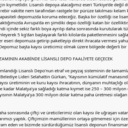
için kıymetlidir. Lisanslı depoya alacağımız eseri Türkiye’de değil
birebir vakitte nem tarafından rastgele bir pürüze takılması kelam 
 kapasiteli depomuzda koruma edeceğiz. Başka bir özelliği ise l
baktığımızda Avrupa’da en şimdiki depo özelliği katan bir özellikti
di içinde sekiz farklı boya ayrılıp daha sonrasında kurutularak tü
leyerek 5 kg’dan başlayarak farklı kilolarda paketlenmesini sağla
ter eseri depomuza getirip paketleyip direkt ihracata vermesi yah
z. Depomuz başta kayısı üreticimiz olmak üzere bölgede değerli b
İZAMININ AKABİNDE LİSANSLI DEPO FAALİYETE GEÇECEK
amlandığı Lisanslı Depo’nun etraf ve peyzaj sisteminin de tamamla
Belediye Lideri Selahattin Gürkan, “Kayısının kümülatif manasınd
Kayısı üretiminin ve kuru kayısı ihracatının, dünyanın muhtaçlığı 
ye kadar Malatya’ya sağladığı katma kıymet ise 250 – 300 milyon 
yısının Malatya’ya 300 milyon dolar katma paha üretmesi olağan ki 
aha sonrasında çiftçi ve üreticilerimiz olan kayısı ile uğraşan v
arımızı yaptık. Çiftçimizin mamüllerinin ortaya gitmemesi için ö
am eden ve bizimde sürdürdüğümüz lisanslı deponun finansmanı 