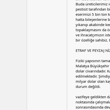
Buda üreticilerimiz 
pestisit tarafından 
eserimizi 5 bin ton
hatta bileşenlerine 
yıkanıp akabinde ken
topaklaşmasını da ön
ve ihracatçımızın is
bir özelliğe sahibi
ETRAF VE PEYZAJ N
Fiziki yapısının tam
Malatya Büyükşehir 
dolar civarındadır. 
edilmektedir. Şimdi
milyar dolar olan ka
durum değildi.
vazifeye geldikten d
noktasında çalışmal
sonrasındasında dev