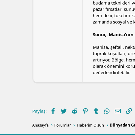
budama teknikleri ve
pazar fırsatları sun
hem de iç tüketim ka
zamanda sosyal ve kü
Sonuç: Manisa’nın
Manisa, şeftali, nek
toprak koşulları, üre
artırıyor. Bölge, h
olarak önemini koru
değerlendirilebilir.
Facebook
Twitter
Reddit
Pinterest
Tumblr
WhatsApp
E-post
L
Paylaş:
Anasayfa
Forumlar
Haberim Olsun
Dünyadan Ge