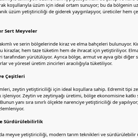
prak koşullarıyla üzüm için ideal ortam sunuyor; bu da bölgenin u
ganik üzüm yetiştiriciliği de giderek yaygınlaşıyor, üreticiler hem
er Sert Meyveler
kımlı ve serin bölgelerinde kiraz ve elma bahçeleri bulunuyor. Kir
kirazlar, hem taze tüketim hem de ihracat için yetiştiriliyor. Elma
leri tarafından yürütülüyor. Ayrıca bölge, armut ve ayva gibi diğe
lar ve yöresel üretim zincirleri aracılığıyla tüketiliyor.
e Çeşitleri
eri, zeytin yetiştiriciliği için ideal koşullara sahip. Edremit tipi z
 işleniyor. Zeytin ve zeytinyağı üretimi, bölge ekonomisine katkı
unun yanı sıra sınırlı ölçekte narenciye yetiştiriciliği de yapılıy
zlemleniyor.
e Sürdürülebilirlik
da meyve yetiştiriciliği, modern tarım teknikleri ve sürdürülebili