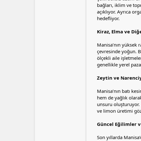
bağları, iklim ve to
açıklıyor. Ayrıca or
hedefliyor.
Kiraz, Elma ve Diğ
Manisa’nın yüksek ra
çevresinde yoğun. Bu 
ölçekli aile işletme
genellikle yerel pazar
Zeytin ve Narenciy
Manisa’nın batı kesiml
hem de yağlık olarak
unsuru oluşturuyor. B
ve limon üretimi gö
Güncel Eğilimler v
Son yıllarda Manisa’