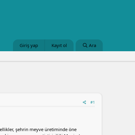
Giriş yap
Kayıt ol
Ara
#1
özellikler, şehrin meyve üretiminde öne