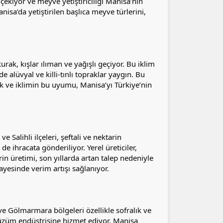
 çekiyor ve meyve yetiştiriciliği Manisa’nın
isa’da yetiştirilen başlıca meyve türlerini,
urak, kışlar ılıman ve yağışlı geçiyor. Bu iklim
 alüvyal ve killi-tınlı topraklar yaygın. Bu
prak ve iklimin bu uyumu, Manisa’yı Türkiye’nin
e Salihli ilçeleri, şeftali ve nektarin
de ihracata gönderiliyor. Yerel üreticiler,
arin üretimi, son yıllarda artan talep nedeniyle
yesinde verim artışı sağlanıyor.
 ve Gölmarmara bölgeleri özellikle sofralık ve
üzüm endüstrisine hizmet ediyor. Manisa