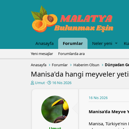
Anasayfa
Forumlar
Neler yeni
Ku
Yeni mesajlar
Forumlarda ara
Anasayfa
Forumlar
Haberim Olsun
Dünyadan Ge
Manisa'da hangi meyveler yetiş
K
B
Umut
16 Nis 2026
o
a
n
ş
u
l
16 Nis 2026
y
a
u
n
Manisa’da Meyve Ye
b
g
a
ı
Manisa, Türkiye’nin E
ş
ç
Umut