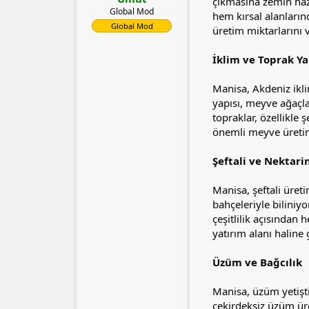
l
t
çıkmasına zemin hazır
Global Mod
a
a
hem kırsal alanların
t
r
Global Mod
üretim miktarlarını v
a
i
n
h
İklim ve Toprak Ya
i
Manisa, Akdeniz iklim
yapısı, meyve ağaçla
topraklar, özellikle 
önemli meyve üretim 
Şeftali ve Nektari
Manisa, şeftali üreti
bahçeleriyle biliniyo
çeşitlilik açısından 
yatırım alanı haline
Üzüm ve Bağcılık
Manisa, üzüm yetişti
çekirdeksiz üzüm ür