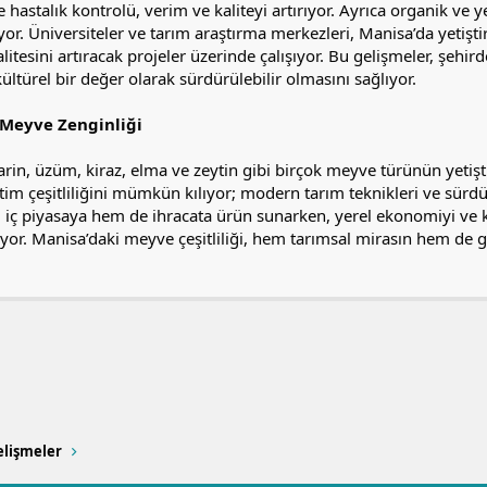
 hastalık kontrolü, verim ve kaliteyi artırıyor. Ayrıca organik ve y
uyor. Üniversiteler ve tarım araştırma merkezleri, Manisa’da yetişt
litesini artıracak projeler üzerinde çalışıyor. Bu gelişmeler, şehi
ltürel bir değer olarak sürdürülebilir olmasını sağlıyor.
 Meyve Zenginliği
tarin, üzüm, kiraz, elma ve zeytin gibi birçok meyve türünün yetişt
tim çeşitliliğini mümkün kılıyor; modern tarım teknikleri ve sürdürü
em iç piyasaya hem de ihracata ürün sunarken, yerel ekonomiyi ve
yor. Manisa’daki meyve çeşitliliği, hem tarımsal mirasın hem de 
a
ink
lişmeler