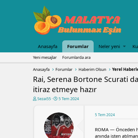
Anasayfa
Forumlar
Neler yeni
Ku
Yeni mesajlar
Forumlarda ara
Anasayfa
Forumlar
Haberim Olsun
Yerel Haberl
Rai, Serena Bortone Scurati da
itiraz etmeye hazır
K
B
Sezai55
5 Tem 2024
o
a
n
ş
u
l
5 Tem 2024
y
a
u
n
ROMA — Önceden hab
b
g
anında işten atılmanı
a
ı