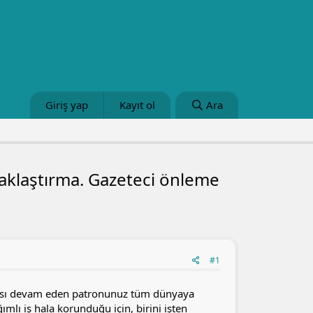
Giriş yap
Kayıt ol
Ara
uzaklaştırma. Gazeteci önleme
#1
ması devam eden patronunuz tüm dünyaya
ımlı iş hala korunduğu için, birini işten