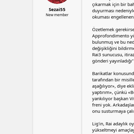
çıkarmak için bir ba
ş
ç
Sezai55
l
t
duyurması nedeniyl
New member
a
a
okuması engellene
t
r
a
i
Özetlemek gerekirse.
n
h
Approfondimento yön
i
bulunmuş ve bu nede
değişikliğini bildir
Rai3 sunucusu, itiraz
gönderi yayınladığı”
Barikatlar konusund
tarafından bir misill
aşağılıyor», diye ek
yaptırım», çünkü «Bo
yankılıyor başkan Vi
freni yok. Arkadaşlar
onu susturmaya çalı
Lig'in, Rai adaylık 
yükseltmeyi amaçlaya