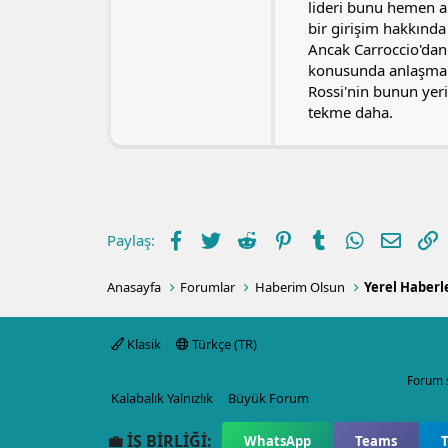
lideri bunu hemen a
bir girişim hakkında
Ancak Carroccio'dan
konusunda anlaşm
Rossi'nin bunun yeri
tekme daha.
Facebook
Twitter
Reddit
Pinterest
Tumblr
WhatsApp
E-post
L
Paylaş:
Anasayfa
Forumlar
Haberim Olsun
Yerel Haberl
Klasik
Türkçe (TR)
Forum 
Kalabalık Yalnızlık
Büyük Forum
💼 İŞ BİRLİĞİ:
WhatsApp
Teams