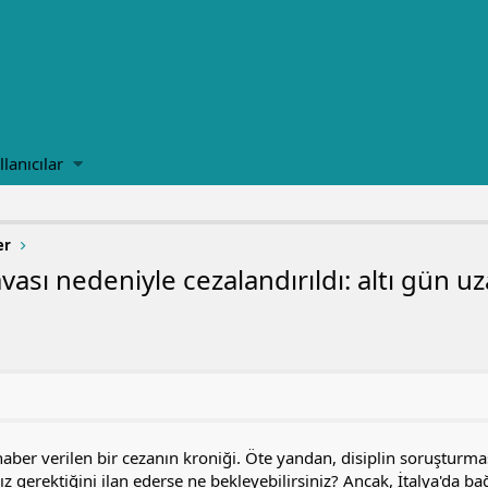
llanıcılar
er
vası nedeniyle cezalandırıldı: altı gün 
er verilen bir cezanın kroniği. Öte yandan, disiplin soruştur
z gerektiğini ilan ederse ne bekleyebilirsiniz? Ancak, İtalya'da bağ