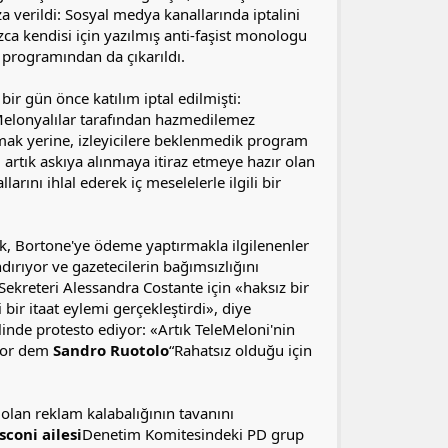
a verildi: Sosyal medya kanallarında iptalini
zca kendisi için yazılmış anti-faşist monologu
 programından da çıkarıldı.
ir gün önce katılım iptal edilmişti:
Melonyalılar tarafından hazmedilemez
ak yerine, izleyicilere beklenmedik program
 artık askıya alınmaya itiraz etmeye hazır olan
arını ihlal ederek iç meselelerle ilgili bir
k, Bortone'ye ödeme yaptırmakla ilgilenenler
ndırıyor ve gazetecilerin bağımsızlığını
 Sekreteri Alessandra Costante için «haksız bir
ir itaat eylemi gerçekleştirdi», diye
alinde protesto ediyor: «Artık TeleMeloni'nin
liyor dem
Sandro Ruotolo
“Rahatsız olduğu için
 olan reklam kalabalığının tavanını
sconi ailesi
Denetim Komitesindeki PD grup