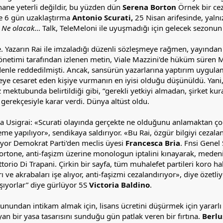
hane yeterli değildir, bu yüzden dün
Serena Borton
Örnek bir cez
e 6 gün uzaklaştırma
Antonio Scurati,
25 Nisan arifesinde, yalnı
n
Ne olacak
… Talk, TeleMeloni ile uyuşmadığı için gelecek sezonun
 Yazarın Rai ile imzaladığı düzenli sözleşmeye rağmen, yayından b
etimi tarafından izlenen metin, Viale Mazzini'de hüküm süren 
nle reddedilmişti. Ancak, sansürün yazarlarına yaptırım uygulam
meye cesaret eden kişiye vurmanın en iyisi olduğu düşünüldü. Yani,
 mektubunda belirtildiği gibi, “gerekli yetkiyi almadan, şirket kurall
 gerekçesiyle karar verdi. Dünya altüst oldu.
a Usigrai: «Scurati olayında gerçekte ne olduğunu anlamaktan ço
eme yapılıyor», sendikaya saldırıyor. «Bu Rai, özgür bilgiyi cezala
liyor Demokrat Parti'den meclis üyesi
Francesca Bria
. Fnsi Genel
rtone, anti-faşizm üzerine monologun iptalini kınayarak, medeni b
ttorio Di Trapani. Çirkin bir sayfa, tüm muhalefet partileri koro h
ı ve akrabaları işe alıyor, anti-faşizmi cezalandırıyor», diye özet
şıyorlar” diye gürlüyor 5S
Victoria Baldino
.
oyunundan intikam almak için, lisans ücretini düşürmek için yararlı
n bir yasa tasarısını sunduğu gün patlak veren bir fırtına.
Berlu