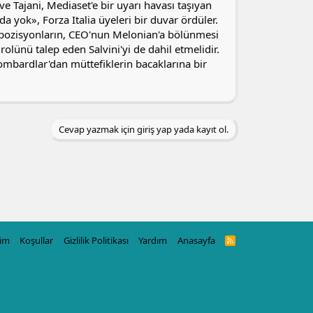
e Tajani, Mediaset'e bir uyarı havası taşıyan
yok», Forza Italia üyeleri bir duvar ördüler.
t pozisyonların, CEO'nun Melonian'a bölünmesi
olünü talep eden Salvini'yi de dahil etmelidir.
ombardlar'dan müttefiklerin bacaklarına bir
Cevap yazmak için giriş yap yada kayıt ol.
şim
Koşullar
Gizlilik Politikası
Yardım
Anasayfa
R
S
S