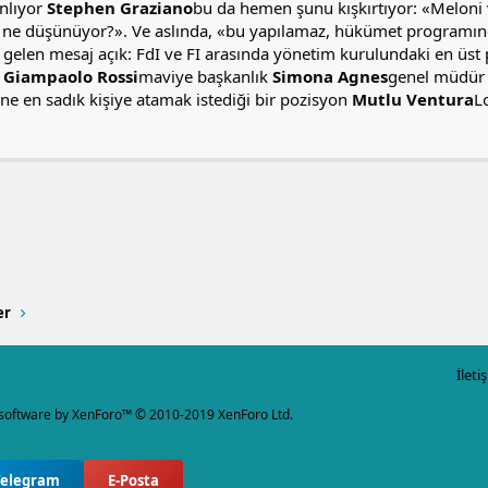
nlıyor
Stephen Graziano
bu da hemen şunu kışkırtıyor: «Meloni v
 ne düşünüyor?». Ve aslında, «bu yapılamaz, hükümet programında 
 gelen mesaj açık: FdI ve FI arasında yönetim kurulundaki en üs
a
Giampaolo Rossi
maviye başkanlık
Simona Agnes
genel müdür r
ne en sadık kişiye atamak istediği bir pozisyon
Mutlu Ventura
L
a
ink
er
İleti
software by XenForo™
© 2010-2019 XenForo Ltd.
Telegram
E-Posta