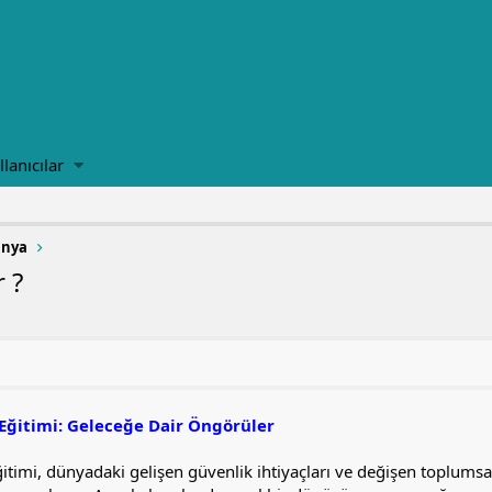
llanıcılar
ünya
 ?
Eğitimi: Geleceğe Dair Öngörüler
timi, dünyadaki gelişen güvenlik ihtiyaçları ve değişen toplumsal 