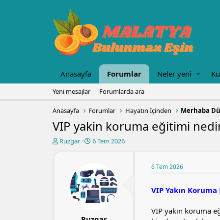
Anasayfa
Forumlar
Neler yeni
Ku
Yeni mesajlar
Forumlarda ara
Anasayfa
Forumlar
Hayatın İçinden
Merhaba D
VIP yakin koruma eğitimi nedir
K
B
Ruzgar
6 Tem 2026
o
a
n
ş
u
l
6 Tem 2026
y
a
u
n
VIP Yakın Koruma 
b
g
a
ı
VIP yakın koruma eği
ş
ç
Ruzgar