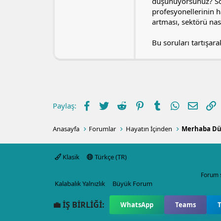
düşünüyorsunuz? Sos
profesyonellerinin h
artması, sektörü nası
Bu soruları tartışar
Facebook
Twitter
Reddit
Pinterest
Tumblr
WhatsApp
E-post
L
Paylaş:
Anasayfa
Forumlar
Hayatın İçinden
Merhaba D
Klasik
Türkçe (TR)
Forum 
Kalabalık Yalnızlık
Büyük Forum
💼 İŞ BİRLİĞİ:
WhatsApp
Teams