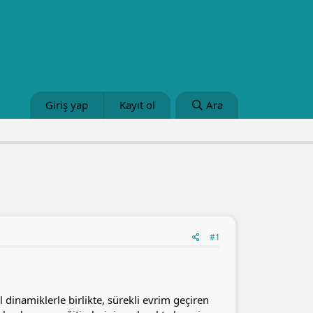
Giriş yap
Kayıt ol
Ara
#1
dinamiklerle birlikte, sürekli evrim geçiren