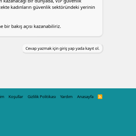
m kazanacağı bir dünyada, VIP güvenlik
ekte kadınların güvenlik sektöründeki yerinin
bir bakış açısı kazanabiliriz.
Cevap yazmak için giriş yap yada kayıt ol.
şim
Koşullar
Gizlilik Politikası
Yardım
Anasayfa
R
S
S