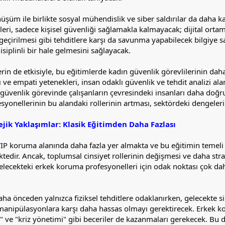
önüşüm ile birlikte sosyal mühendislik ve siber saldırılar da daha 
i, sadece kişisel güvenliği sağlamakla kalmayacak; dijital ortamdak
le geçirilmesi gibi tehditlere karşı da savunma yapabilecek bilgiye
siplinli bir hale gelmesini sağlayacak.
in de etkisiyle, bu eğitimlerde kadın güvenlik görevlilerinin daha
ı ve empati yetenekleri, insan odaklı güvenlik ve tehdit analizi al
güvenlik görevinde çalışanların çevresindeki insanları daha doğru 
yonellerinin bu alandaki rollerinin artması, sektördeki dengeleri d
tejik Yaklaşımlar: Klasik Eğitimden Daha Fazlası
 VIP koruma alanında daha fazla yer almakta ve bu eğitimin temeli d
tedir. Ancak, toplumsal cinsiyet rollerinin değişmesi ve daha strate
ecekteki erkek koruma profesyonelleri için odak noktası çok daha
daha önceden yalnızca fiziksel tehditlere odaklanırken, gelecekte si
al manipülasyonlara karşı daha hassas olmayı gerektirecek. Erkek ko
ık" ve "kriz yönetimi" gibi beceriler de kazanmaları gerekecek. B