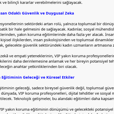
ik ve bilinçli kararlar verebilmelerini sağlayacak.
İnsan Odaklı Güvenlik ve Duygusal Zeka
syonellerinin sektördeki artan rolü, yalnızca toplumsal bir dönü
atik bir hale gelmesini de sağlayacak. Kadınlar, sosyal mühendisli
klerinden, yakın koruma eğitimlerinde daha fazla yer alacak. İnsan
kişisel ilişkilerden, insan psikolojisinden ve toplumsal dinamikle
rak, gelecekte güvenlik sektöründeki kadın uzmanların artmasına 
 zekâ ve empati yeteneklerinin, VIP yakın koruma profesyonelleri
işkilerini daha derinlemesine anlamak ve her bireyin potansiyel teh
leceğin anahtar yetkinliklerinden biri olacak.
Eğitiminin Geleceği ve Küresel Etkiler
timinin geleceği, sadece bireysel güvenlik değil, toplumsal güven
eşen dünyada, VIP koruma profesyonelleri, dijital tehditler ve sosy
ğitilecek. Teknolojik gelişmeler, bu alandaki eğitimleri daha kapsam
P yakın koruma eğitiminin dönüşümü ve gelecekteki potansiyel d