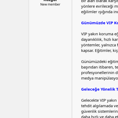
l
t
bir alan olarak karş
New member
a
a
yönlere evrileceği m
t
r
eğilimler ışığında i
a
i
n
h
Günümüzde VIP Kor
i
VIP yakın koruma eğ
dayanıklılık, hızlı k
yöntemler, yalnızca 
kapsar. Eğitimler, kiş
Günümüzdeki eğitiml
başından itibaren, te
profesyonellerinin di
medya manipülasyonl
Geleceğe Yönelik T
Gelecekte VIP yakın 
tehdit algılamada ve
güvenlik sistemlerin
daha hızlı ve daha e