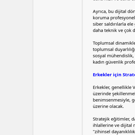
Ayrıca, bu dijital d
koruma profesyoneller
siber saldırılarla e
daha teknik ve çok di
Toplumsal dinamikler
toplumsal duyarlılığ
sosyal mühendislik, 
kadın güvenlik profes
Erkekler için Stra
Erkekler, genellikle
üzerinde şekillenmek
benimsenmesiyle, gel
üzerine olacak.
Stratejik eğitimler, 
ihlallerine ve dijit
"zihinsel dayanıklıl