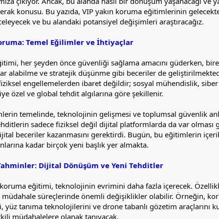
ımıza çıkıyor. Ancak, bu alanda nasıl bir dönüşüm yaşanacağı ve 
erak konusu. Bu yazıda, VIP yakın koruma eğitimlerinin gelecekte
nceleyecek ve bu alandaki potansiyel değişimleri araştıracağız.
uma: Temel Eğilimler ve İhtiyaçlar
itimi, her şeyden önce güvenliği sağlama amacını güderken, bire
arar alabilme ve stratejik düşünme gibi beceriler de geliştirilmekt
fiziksel engellemelerden ibaret değildir; sosyal mühendislik, siber
iye özel ve global tehdit algılarına göre şekillenir.
erin temelinde, teknolojinin gelişmesi ve toplumsal güvenlik anl
hditlerin sadece fiziksel değil dijital platformlarda da var olması 
jital beceriler kazanmasını gerektirdi. Bugün, bu eğitimlerin içeri
arına kadar birçok yeni başlık yer almakta.
ahminler: Dijital Dönüşüm ve Yeni Tehditler
koruma eğitimi, teknolojinin evrimini daha fazla içerecek. Özell
 müdahale süreçlerinde önemli değişiklikler olabilir. Örneğin, ko
i, yüz tanıma teknolojilerini ve drone tabanlı gözetim araçların
tkili müdahalelere olanak tanıyacak.