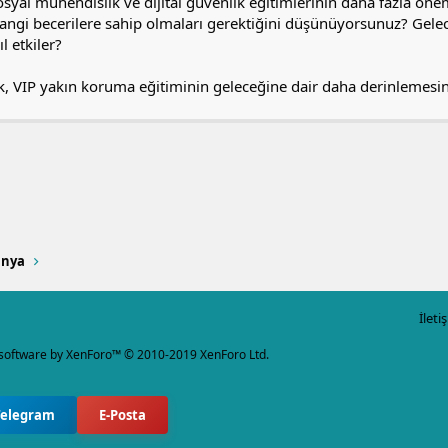
yal mühendislik ve dijital güvenlik eğitimlerinin daha fazla öne
angi becerilere sahip olmaları gerektiğini düşünüyorsunuz? Gelec
l etkiler?
ak, VIP yakın koruma eğitiminin geleceğine dair daha derinlemesine 
a
ink
ünya
İleti
software by XenForo™
© 2010-2019 XenForo Ltd.
Telegram
E-Posta