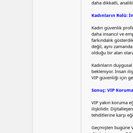
daha dikkatli, analit
Kadınların Rolü: 
Kadın güvenlik profe
daha insancıl ve emp
farkındalık gösterdi
değil, aynı zamanda 
olduğu bir alan ola
Kadınların duygusal
bekleniyor. İnsan il
VIP güvenliği için ge
Sonuç: VIP Koruma 
VIP yakın koruma eği
ilişkilidir. Dijitall
tehditlerine karşı e
Geçmişten bugüne VI