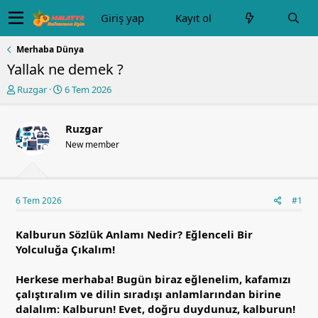
Giriş yap
Kayıt ol
Merhaba Dünya
Yallak ne demek ?
K
B
Ruzgar
6 Tem 2026
o
a
n
ş
u
l
Ruzgar
y
a
New member
u
n
b
g
a
ı
ş
ç
6 Tem 2026
#1
l
t
a
a
t
r
Kalburun Sözlük Anlamı Nedir? Eğlenceli Bir
a
i
Yolculuğa Çıkalım!
n
h
i
Herkese merhaba! Bugün biraz eğlenelim, kafamızı
çalıştıralım ve dilin sıradışı anlamlarından birine
dalalım: Kalburun! Evet, doğru duydunuz, kalburun!