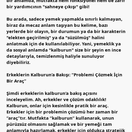
bir anlamda, mutfakta hem fonksiyonel hem de zarif
bir yardımcının "sahneye çıkışı" gibi!
Bu arada, sadece yemek yapmakla sınırlı kalmayan,
biraz da mecaz anlam taşıyan bu kelime, bazı
yerlerde bir olayın, bir durumun ya da bir karakterin
"elekten geçirilmiş" ya da "süzülmüş" halini
anlatmak için de kullanılabiliyor. Yani, yemeklik ya
da sosyal anlamda "kalburun" size bir şeyin en ince
detaylarıyla, temizlenmiş haliyle sunuluyor
diyebiliriz.
Erkeklerin Kalburun’a Bakışı: “Problemi Çözmek İçin
Bir Araç”
Şimdi erkeklerin kalburun’a bakış açısını
inceleyelim. Ah, erkekler ve çözüm odaklılık!
Kalburun, onlar için kesinlikle pratik bir araç.
Erkekler için bir problemin çözümü her zaman bir
“araç”tır. Mutfakta “kalburun” kullanarak, unun
pürüzsüz olmasını sağlamak ve bir yemeği tam
anlamıyla hazırlamak, erkekler için oldukça stratejik