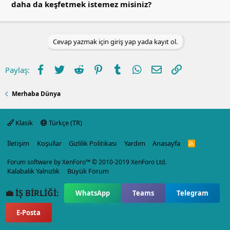
daha da keşfetmek istemez misiniz?
Cevap yazmak için giriş yap yada kayıt ol.
Facebook
Twitter
Reddit
Pinterest
Tumblr
WhatsApp
E-posta
Link
Paylaş:
Merhaba Dünya
Klasik
Türkçe (TR)
İletişim
Koşullar
Gizlilik Politikası
Yardım
Anasayfa
R
S
S
Forum software by XenForo™
© 2010-2019 XenForo Ltd.
Kalabalık Yalnızlık
Büyük Forum
💼 İŞ BİRLİĞİ:
WhatsApp
Teams
Telegram
E-Posta