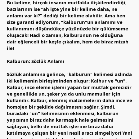
Bu kelime, birçok insanın mutfakla ilişkilendirdiği,
bazılarının ise “ah işte yine bir kelime daha, ne
anlamı var ki?” dediği bir kelime olabilir. Ama ben
size garanti ediyorum, “kalburun”un anlamını ve
kullanımını düşündükçe yüzünüzde bir gülümseme
oluşacak! Hadi o zaman, kalburunun ne olduğuna
dair eğlenceli bir keşfe çıkalım, hem de biraz mizah
ile!
Kalburun: Sözlük Anlamı
Sözlük anlamına gelince, "kalburun" kelimesi aslında
iki kelimenin birleşiminden oluşur: Kalbur ve "un".
Kalbur, ince eleme işlemi yapan bir mutfak gerecidir
ve genellikle un, şeker ya da unlu mamuller için
kullanılır. Kalbur, elenmiş malzemelerin daha ince ve
homojen bir şekilde dağılmasını sağlar. Şimdi,
buradaki "un" kelimesinin eklenmesi, kalburun
yapısının biraz daha karmaşık hale gelmesini
sağlayan, belki de mutfak işlerine biraz daha
katılmaya çalışan bir yeni nesil aracı simgeliyor! Yani