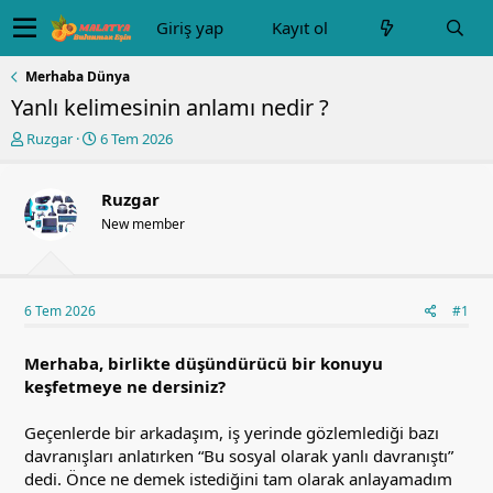
Giriş yap
Kayıt ol
Merhaba Dünya
Yanlı kelimesinin anlamı nedir ?
K
B
Ruzgar
6 Tem 2026
o
a
n
ş
u
l
Ruzgar
y
a
New member
u
n
b
g
a
ı
ş
ç
6 Tem 2026
#1
l
t
a
a
t
r
Merhaba, birlikte düşündürücü bir konuyu
a
i
keşfetmeye ne dersiniz?
n
h
i
Geçenlerde bir arkadaşım, iş yerinde gözlemlediği bazı
davranışları anlatırken “Bu sosyal olarak yanlı davranıştı”
dedi. Önce ne demek istediğini tam olarak anlayamadım