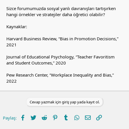
Sizce forumumuzda sosyal yanlı davranışları tartışırken
hangi örnekler ve stratejiler daha öğretici olabilir?
Kaynaklar:
Harvard Business Review, “Bias in Promotion Decisions,”
2021
Journal of Educational Psychology, “Teacher Favoritism
and Student Outcomes,” 2020
Pew Research Center, “Workplace Inequality and Bias,”
2022
Cevap yazmak için giriş yap yada kayıt ol.
Facebook
Twitter
Reddit
Pinterest
Tumblr
WhatsApp
E-posta
Link
Paylaş: