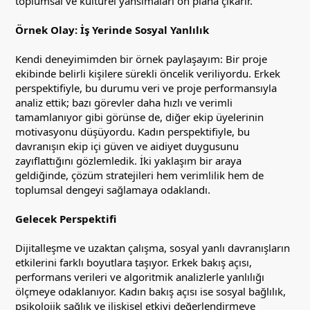
toplumsal ve kültürel yansımaları ön plana çıkarır.
Örnek Olay: İş Yerinde Sosyal Yanlılık
Kendi deneyimimden bir örnek paylaşayım: Bir proje
ekibinde belirli kişilere sürekli öncelik veriliyordu. Erkek
perspektifiyle, bu durumu veri ve proje performansıyla
analiz ettik; bazı görevler daha hızlı ve verimli
tamamlanıyor gibi görünse de, diğer ekip üyelerinin
motivasyonu düşüyordu. Kadın perspektifiyle, bu
davranışın ekip içi güven ve aidiyet duygusunu
zayıflattığını gözlemledik. İki yaklaşım bir araya
geldiğinde, çözüm stratejileri hem verimlilik hem de
toplumsal dengeyi sağlamaya odaklandı.
Gelecek Perspektifi
Dijitalleşme ve uzaktan çalışma, sosyal yanlı davranışların
etkilerini farklı boyutlara taşıyor. Erkek bakış açısı,
performans verileri ve algoritmik analizlerle yanlılığı
ölçmeye odaklanıyor. Kadın bakış açısı ise sosyal bağlılık,
psikolojik sağlık ve ilişkisel etkiyi değerlendirmeye