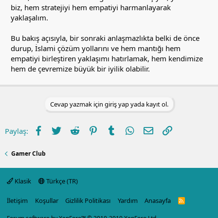
biz, hem stratejiyi hem empatiyi harmanlayarak
yaklaşalım.
Bu bakış açısıyla, bir sonraki anlaşmazlıkta belki de önce
durup, İslami çözüm yollarını ve hem mantığı hem
empatiyi birleştiren yaklaşımı hatırlamak, hem kendimize
hem de çevremize büyük bir iyilik olabilir.
Cevap yazmak için giriş yap yada kayıt ol.
Facebook
Twitter
Reddit
Pinterest
Tumblr
WhatsApp
E-posta
Link
Paylaş:
Gamer Club
Klasik
Türkçe (TR)
İletişim
Koşullar
Gizlilik Politikası
Yardım
Anasayfa
R
S
S