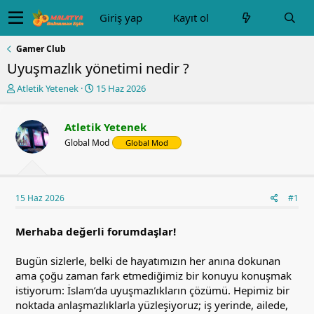
Giriş yap
Kayıt ol
Gamer Club
Uyuşmazlık yönetimi nedir ?
K
B
Atletik Yetenek
15 Haz 2026
o
a
n
ş
u
l
Atletik Yetenek
y
a
Global Mod
Global Mod
u
n
b
g
a
ı
ş
ç
15 Haz 2026
#1
l
t
a
a
t
r
Merhaba değerli forumdaşlar!
a
i
n
h
Bugün sizlerle, belki de hayatımızın her anına dokunan
i
ama çoğu zaman fark etmediğimiz bir konuyu konuşmak
istiyorum: İslam’da uyuşmazlıkların çözümü. Hepimiz bir
noktada anlaşmazlıklarla yüzleşiyoruz; iş yerinde, ailede,