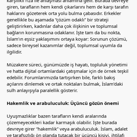
karşılıklı rıza ile anlaşması anlamına gelir. Burada devreye
giren, tarafların hem kendi çıkarlarını hem de karşı tarafın
haklarını gözeterek orta yolu bulma çabasıdır. Erkekler
genellikle bu aşamada “çözüm odaklı” bir strateji
geliştirirken, kadınlar daha çok ilişkinin ve toplumsal
bağların korunmasına odaklanır. İşte tam da bu nokta,
İslam’ın eşsiz yaklaşımını ortaya koyar: Sorunun çözümü,
sadece bireysel kazanımlar değil, toplumsal uyumla da
ilgilidir.
Müzakere süreci, günümüzde iş hayatı, topluluk yönetimi
ve hatta dijital ortamlardaki çatışmalar için de örnek teşkil
edebilir. Forumlarımızda tartışırken bile, farklı bakış
açılarını dinlemek ve ortak noktaları bulmak, İslam’daki
sulh anlayışıyla paralellik gösterir.
Hakemlik ve arabuluculuk: Üçüncü gözün önemi
Uyuşmazlıklar bazen tarafların kendi aralarında
çözemeyecekleri kadar karmaşık olabilir. İşte burada
devreye girer “hakemlik” veya arabuluculuk. İslam, adalet
ve tarafsızlığı ön planda tutacak bir üçüncü kişiyi, ihtilafı