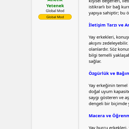
l
t
kişisel değerleri, ile
Yetenek
a
a
istikrarlı bir bağ ku
t
r
Global Mod
yapıya sahiptir; bu ö
a
i
Global Mod
n
h
İletişim Tarzı ve A
i
Yay erkekleri, konuşm
akışını zedeleyebilir
olanlardır. Söz konus
bilgi temelli yaklaş
sağlar.
Özgürlük ve Bağıms
Yay erkeğinin temel ö
doğal uyum kapasitesi
saygı gösteren ve aş
dengeli bir biçimde y
Macera ve Öğren
Yay burcu erkekleri, 