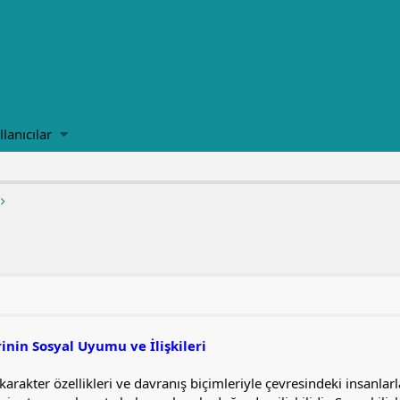
llanıcılar
inin Sosyal Uyumu ve İlişkileri
karakter özellikleri ve davranış biçimleriyle çevresindeki insanlarl