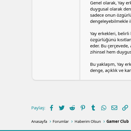
Genel olarak, Yay erk
duygusal olarak denge
sadece onun özgürlü
dengeleyebilmekle ilg
Yay erkekleri, belirl
özgürlüğünü kısıtla
eder. Bu çerçevede, 
zihinsel hem duygusal
Bu yaklaşım, Yay erk
denge, açıklık ve kar
Facebook
Twitter
Reddit
Pinterest
Tumblr
WhatsApp
E-post
L
Paylaş:
Anasayfa
Forumlar
Haberim Olsun
Gamer Club