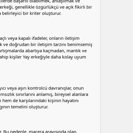
işkilerde başarılı olabilmek, anlaşılmak ve
rkeği, genellikle özgürlükçü ve açık fikirli bir
elirleyici bir kriter oluşturur.
lı veya kapalı ifadeler, onların iletişim
 açık ve doğrudan bir iletişim tarzını benimsemiş
; tartışmalarda abartıya kaçmadan, mantık ve
sahip kişiler Yay erkeğiyle daha kolay uyum
yıcı veya aşırı kontrolcü davranışlar, onun
msızlık sınırlarını anlamış, bireysel alanlara
ı hem de karşılarındaki kişinin hayatını
gının temelini oluşturur.
ler. Bu nedenle, macera arayışında olan,