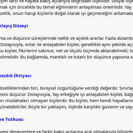
tişim tarzı ve hayata bakış açılarıyla doğrudan ilişkilidir. Sosyal il
rmak için öncelikle bu temel eğilimlerin anlaşılması önemlidir. Yay e
zellik, onun hangi kişilerle doğal olarak iyi geçineceğini anlamada b
nlayış Düzeyi
a ve düşünce süreçlerinde netlik ve açıklık ararlar. Fazla dolambaç
. Dolayısıyla, onlar ile anlaşabilen kişiler, genellikle aynı şekilde
u kişiler, fikirlerini sakince, net ve ölçülü biçimde aktarabilmeli
abilmelidir. Bu bağlamda, mantıklı ve tutarlı bir düşünce yapısına 
ızlık İhtiyacı
zelliklerinden biri, bireysel özgürlüğüne verdiği değerdir. Sınırla
ni düşürür. Dolayısıyla, Yay erkeğiyle iyi anlaşabilen kişiler, bağı
ırı müdahaleci olmayan kişilerdir. Bu kişiler, hem kendi hayatların
önetebilirler. Böyle bir yaklaşım, ilişkide karşılıklı güvenin ve say
me Tutkusu
yeni deneyimlere ve farklı bakış açılarına açık olmalarıyla bilinir