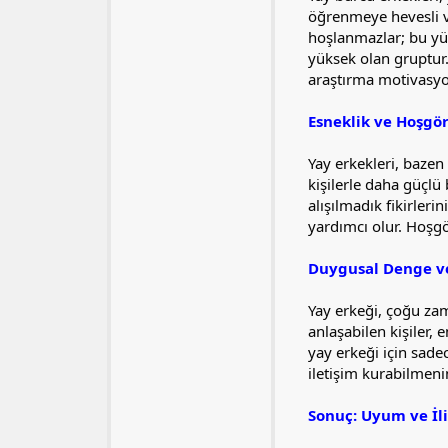
öğrenmeye hevesli v
hoşlanmazlar; bu yüzd
yüksek olan gruptur. 
araştırma motivasyon
Esneklik ve Hoşgö
Yay erkekleri, bazen 
kişilerle daha güçlü 
alışılmadık fikirleri
yardımcı olur. Hoşg
Duygusal Denge ve
Yay erkeği, çoğu zam
anlaşabilen kişiler, 
yay erkeği için sadec
iletişim kurabilmeni
Sonuç: Uyum ve İli