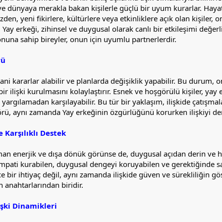
e dünyaya merakla bakan kişilerle güçlü bir uyum kurarlar. Haya
en, yeni fikirlere, kültürlere veya etkinliklere açık olan kişiler, 
Yay erkeği, zihinsel ve duygusal olarak canlı bir etkileşimi değerl
una sahip bireyler, onun için uyumlu partnerlerdir.
rü
ani kararlar alabilir ve planlarda değişiklik yapabilir. Bu durum, 
bir ilişki kurulmasını kolaylaştırır. Esnek ve hoşgörülü kişiler, yay
ni yargılamadan karşılayabilir. Bu tür bir yaklaşım, ilişkide çatışma
örü, aynı zamanda Yay erkeğinin özgürlüğünü korurken ilişkiyi de
 Karşılıklı Destek
an enerjik ve dışa dönük görünse de, duygusal açıdan derin ve ha
empati kurabilen, duygusal dengeyi koruyabilen ve gerektiğinde sabı
e bir ihtiyaç değil, aynı zamanda ilişkide güven ve sürekliliğin gö
n anahtarlarından biridir.
şki Dinamikleri