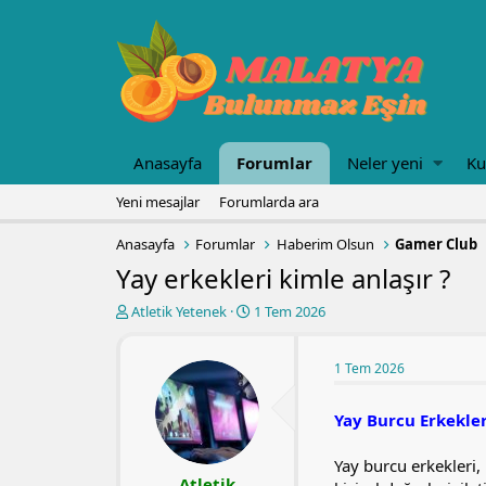
Anasayfa
Forumlar
Neler yeni
Ku
Yeni mesajlar
Forumlarda ara
Anasayfa
Forumlar
Haberim Olsun
Gamer Club
Yay erkekleri kimle anlaşır ?
K
B
Atletik Yetenek
1 Tem 2026
o
a
n
ş
u
l
1 Tem 2026
y
a
u
n
Yay Burcu Erkekler
b
g
a
ı
Yay burcu erkekleri, 
ş
ç
Atletik