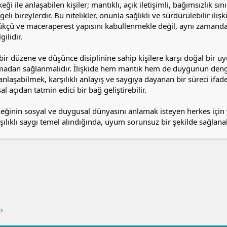
eği ile anlaşabilen kişiler; mantıklı, açık iletişimli, bağımsızlık sı
li bireylerdir. Bu nitelikler, onunla sağlıklı ve sürdürülebilir il
kçü ve maceraperest yapısını kabullenmekle değil, aynı zamanda 
ilidir.
i bir düzene ve düşünce disiplinine sahip kişilere karşı doğal bir uy
madan sağlanmalıdır. İlişkide hem mantık hem de duygunun deng
anlaşabilmek, karşılıklı anlayış ve saygıya dayanan bir süreci ifa
 açıdan tatmin edici bir bağ geliştirebilir.
eğinin sosyal ve duygusal dünyasını anlamak isteyen herkes için yo
şılıklı saygı temel alındığında, uyum sorunsuz bir şekilde sağlanab
a
ink