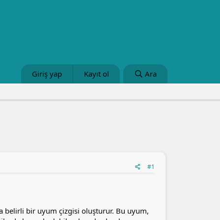
Giriş yap
Kayıt ol
Ara
#1
a belirli bir uyum çizgisi oluşturur. Bu uyum,