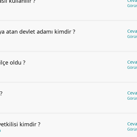
l kullanılır ?
Ceva
Görü
ya atan devlet adamı kimdir ?
Ceva
Görü
lçe oldu ?
Ceva
Görü
?
Ceva
Görü
etkilisi kimdir ?
Ceva
Görü
a