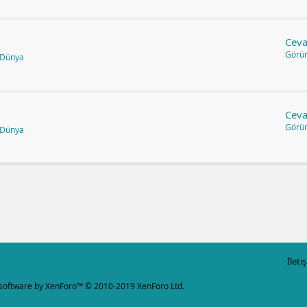
Ceva
Görü
 Dünya
Ceva
Görü
 Dünya
İleti
software by XenForo™
© 2010-2019 XenForo Ltd.