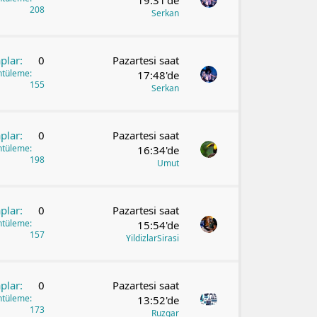
19:31'de
208
Serkan
plar
0
Pazartesi saat
ntüleme
17:48'de
155
Serkan
plar
0
Pazartesi saat
ntüleme
16:34'de
198
Umut
plar
0
Pazartesi saat
ntüleme
15:54'de
157
YildizlarSirasi
plar
0
Pazartesi saat
ntüleme
13:52'de
173
Ruzgar