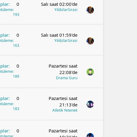
plar
0
Salı saat 02:00'de
ntüleme
YildizlarSirasi
193
plar
0
Salı saat 01:59'de
ntüleme
YildizlarSirasi
163
plar
0
Pazartesi saat
ntüleme
22:08'de
189
Drama Guru
plar
0
Pazartesi saat
ntüleme
21:13'de
183
Atletik Yetenek
plar
0
Pazartesi saat
ntüleme