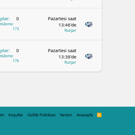
plar
0
Pazartesi saat
ntüleme
13:46'de
173
Ruzgar
plar
0
Pazartesi saat
ntüleme
13:38'de
176
Ruzgar
şim
Koşullar
Gizlilik Politikası
Yardım
Anasayfa
R
S
S