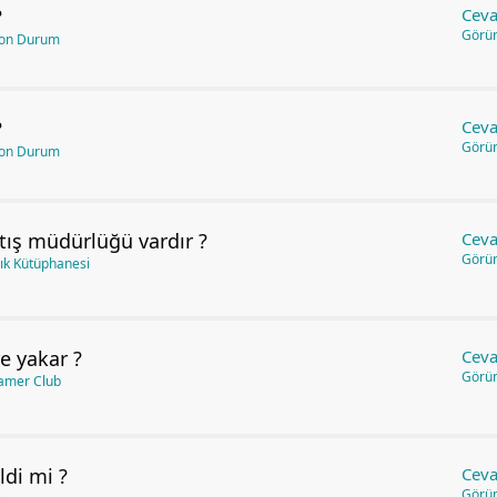
?
Ceva
Görü
Son Durum
?
Ceva
Görü
Son Durum
tış müdürlüğü vardır ?
Ceva
Görü
ık Kütüphanesi
e yakar ?
Ceva
Görü
amer Club
ldi mi ?
Ceva
Görü