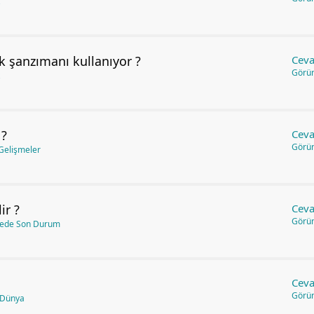
 şanzımanı kullanıyor ?
Ceva
Görü
 ?
Ceva
Görü
Gelişmeler
ir ?
Ceva
Görü
kede Son Durum
Ceva
Görü
 Dünya