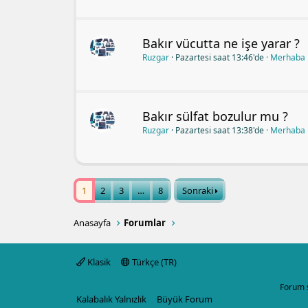
Bakır vücutta ne işe yarar ?
Ruzgar
Pazartesi saat 13:46'de
Merhaba
Bakır sülfat bozulur mu ?
Ruzgar
Pazartesi saat 13:38'de
Merhaba
1
2
3
…
8
Sonraki
Anasayfa
Forumlar
Klasik
Türkçe (TR)
Forum 
Kalabalık Yalnızlık
Büyük Forum