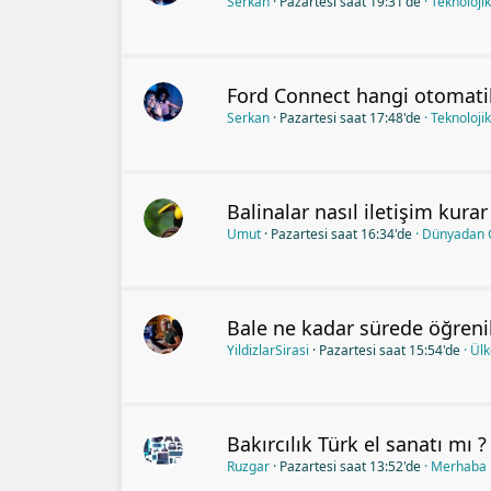
Serkan
Pazartesi saat 19:31'de
Teknolojik
Ford Connect hangi otomatik
Serkan
Pazartesi saat 17:48'de
Teknolojik
Balinalar nasıl iletişim kurar
Umut
Pazartesi saat 16:34'de
Dünyadan 
Bale ne kadar sürede öğrenil
YildizlarSirasi
Pazartesi saat 15:54'de
Ül
Bakırcılık Türk el sanatı mı ?
Ruzgar
Pazartesi saat 13:52'de
Merhaba