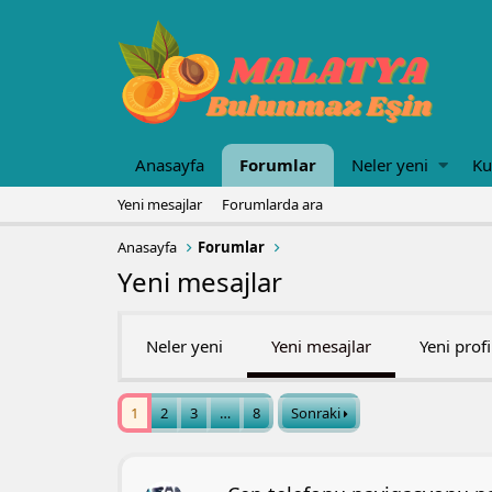
Anasayfa
Forumlar
Neler yeni
Ku
Yeni mesajlar
Forumlarda ara
Anasayfa
Forumlar
Yeni mesajlar
Neler yeni
Yeni mesajlar
Yeni profi
1
2
3
…
8
Sonraki