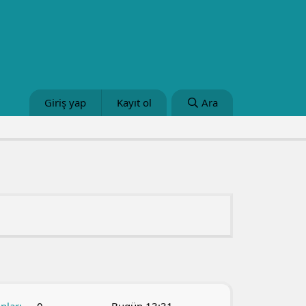
Giriş yap
Kayıt ol
Ara