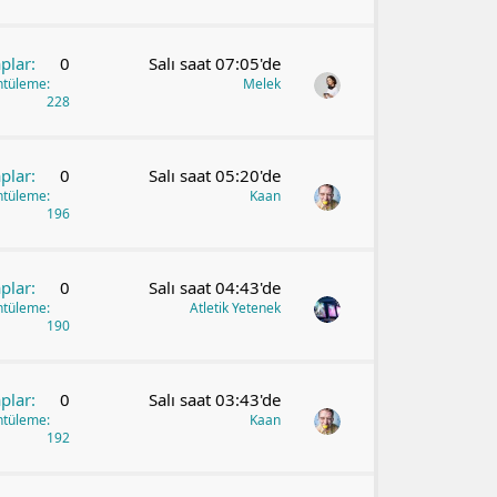
plar
0
Salı saat 07:05'de
ntüleme
Melek
228
plar
0
Salı saat 05:20'de
ntüleme
Kaan
196
plar
0
Salı saat 04:43'de
ntüleme
Atletik Yetenek
190
plar
0
Salı saat 03:43'de
ntüleme
Kaan
192